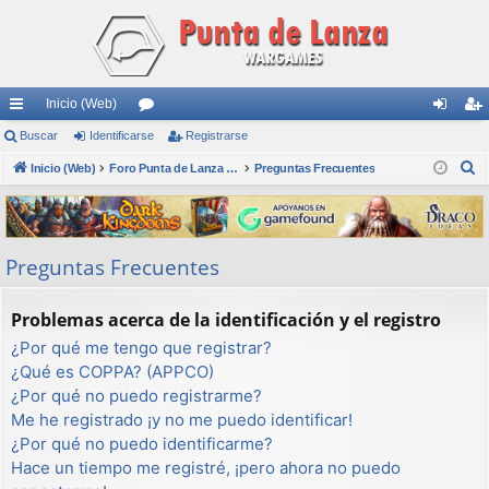
Inicio (Web)
nl
Buscar
Identificarse
or
Registrarse
de
eg
B
ac
Inicio (Web)
os
Foro Punta de Lanza Wargames
Preguntas Frecuentes
nti
ist
u
es
fic
ra
s
rá
ar
rs
c
Preguntas Frecuentes
a
pi
se
e
r
do
Problemas acerca de la identificación y el registro
s
¿Por qué me tengo que registrar?
¿Qué es COPPA? (APPCO)
¿Por qué no puedo registrarme?
Me he registrado ¡y no me puedo identificar!
¿Por qué no puedo identificarme?
Hace un tiempo me registré, ¡pero ahora no puedo