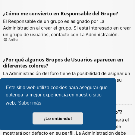
¿Cómo me convierto en Responsable del Grupo?
El Responsable de un grupo es asignado por La
Administración al crear el grupo. Si está interesado en crear
un grupo de usuarios, contacte con La Administración.
Arriba
¿Por qué algunos Grupos de Usuarios aparecen en
diferentes colores?
La Administración del foro tiene la posibilidad de asignar un
color a los usuarios de un grupo para hacer más fácil su
identificación.
Este sitio web utiliza cookies para asegurar que
Arriba
obtenga la mejor experiencia en nuestro sitio
web.
Saber más
¿Qué es un “Grupo de Usuarios predeterminado”?
¡Lo entiendo!
Si es miembro de más de un grupo por defecto, se usará el
“predeterminado” para determinar qué color y rango se
mostrará por defecto en su perfil. La Administración debe