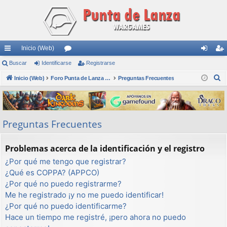
Inicio (Web)
nl
Buscar
Identificarse
or
Registrarse
de
eg
B
ac
Inicio (Web)
os
Foro Punta de Lanza Wargames
Preguntas Frecuentes
nti
ist
u
es
fic
ra
s
rá
ar
rs
c
Preguntas Frecuentes
a
pi
se
e
r
do
Problemas acerca de la identificación y el registro
s
¿Por qué me tengo que registrar?
¿Qué es COPPA? (APPCO)
¿Por qué no puedo registrarme?
Me he registrado ¡y no me puedo identificar!
¿Por qué no puedo identificarme?
Hace un tiempo me registré, ¡pero ahora no puedo