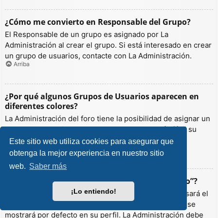
¿Cómo me convierto en Responsable del Grupo?
El Responsable de un grupo es asignado por La
Administración al crear el grupo. Si está interesado en crear
un grupo de usuarios, contacte con La Administración.
Arriba
¿Por qué algunos Grupos de Usuarios aparecen en
diferentes colores?
La Administración del foro tiene la posibilidad de asignar un
color a los usuarios de un grupo para hacer más fácil su
identificación.
Este sitio web utiliza cookies para asegurar que
Arriba
obtenga la mejor experiencia en nuestro sitio
web.
Saber más
¿Qué es un “Grupo de Usuarios predeterminado”?
¡Lo entiendo!
Si es miembro de más de un grupo por defecto, se usará el
“predeterminado” para determinar qué color y rango se
mostrará por defecto en su perfil. La Administración debe