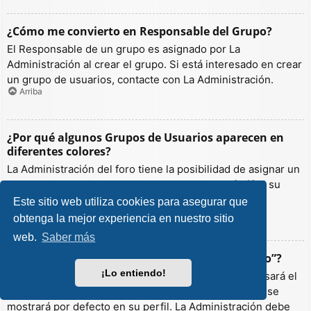
¿Cómo me convierto en Responsable del Grupo?
El Responsable de un grupo es asignado por La
Administración al crear el grupo. Si está interesado en crear
un grupo de usuarios, contacte con La Administración.
Arriba
¿Por qué algunos Grupos de Usuarios aparecen en
diferentes colores?
La Administración del foro tiene la posibilidad de asignar un
color a los usuarios de un grupo para hacer más fácil su
identificación.
Este sitio web utiliza cookies para asegurar que
Arriba
obtenga la mejor experiencia en nuestro sitio
web.
Saber más
¿Qué es un “Grupo de Usuarios predeterminado”?
¡Lo entiendo!
Si es miembro de más de un grupo por defecto, se usará el
“predeterminado” para determinar qué color y rango se
mostrará por defecto en su perfil. La Administración debe