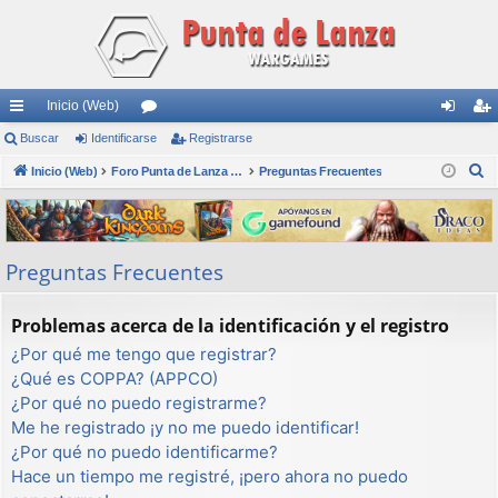
Inicio (Web)
nl
Buscar
Identificarse
or
Registrarse
de
eg
B
ac
Inicio (Web)
os
Foro Punta de Lanza Wargames
Preguntas Frecuentes
nti
ist
u
es
fic
ra
s
rá
ar
rs
c
Preguntas Frecuentes
a
pi
se
e
r
do
Problemas acerca de la identificación y el registro
s
¿Por qué me tengo que registrar?
¿Qué es COPPA? (APPCO)
¿Por qué no puedo registrarme?
Me he registrado ¡y no me puedo identificar!
¿Por qué no puedo identificarme?
Hace un tiempo me registré, ¡pero ahora no puedo