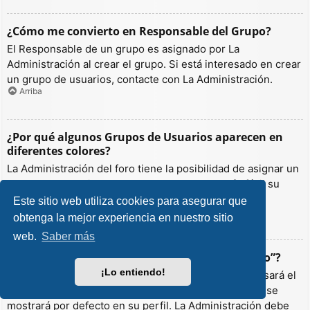
¿Cómo me convierto en Responsable del Grupo?
El Responsable de un grupo es asignado por La
Administración al crear el grupo. Si está interesado en crear
un grupo de usuarios, contacte con La Administración.
Arriba
¿Por qué algunos Grupos de Usuarios aparecen en
diferentes colores?
La Administración del foro tiene la posibilidad de asignar un
color a los usuarios de un grupo para hacer más fácil su
identificación.
Este sitio web utiliza cookies para asegurar que
Arriba
obtenga la mejor experiencia en nuestro sitio
web.
Saber más
¿Qué es un “Grupo de Usuarios predeterminado”?
¡Lo entiendo!
Si es miembro de más de un grupo por defecto, se usará el
“predeterminado” para determinar qué color y rango se
mostrará por defecto en su perfil. La Administración debe