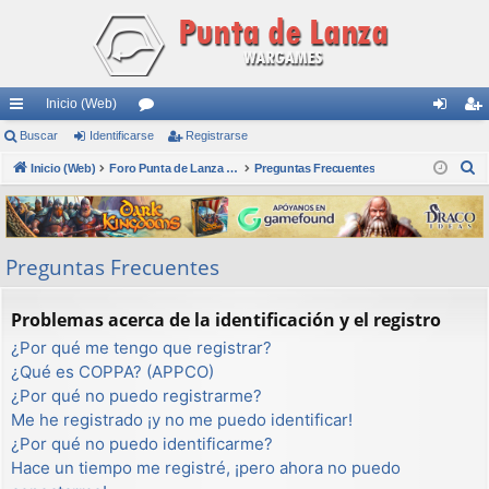
Inicio (Web)
nl
Buscar
Identificarse
or
Registrarse
de
eg
B
ac
Inicio (Web)
os
Foro Punta de Lanza Wargames
Preguntas Frecuentes
nti
ist
u
es
fic
ra
s
rá
ar
rs
c
Preguntas Frecuentes
a
pi
se
e
r
do
Problemas acerca de la identificación y el registro
s
¿Por qué me tengo que registrar?
¿Qué es COPPA? (APPCO)
¿Por qué no puedo registrarme?
Me he registrado ¡y no me puedo identificar!
¿Por qué no puedo identificarme?
Hace un tiempo me registré, ¡pero ahora no puedo