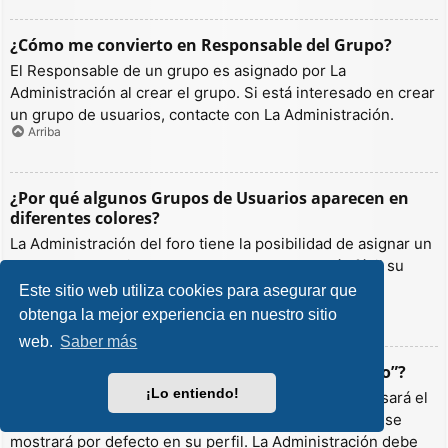
¿Cómo me convierto en Responsable del Grupo?
El Responsable de un grupo es asignado por La
Administración al crear el grupo. Si está interesado en crear
un grupo de usuarios, contacte con La Administración.
Arriba
¿Por qué algunos Grupos de Usuarios aparecen en
diferentes colores?
La Administración del foro tiene la posibilidad de asignar un
color a los usuarios de un grupo para hacer más fácil su
identificación.
Este sitio web utiliza cookies para asegurar que
Arriba
obtenga la mejor experiencia en nuestro sitio
web.
Saber más
¿Qué es un “Grupo de Usuarios predeterminado”?
¡Lo entiendo!
Si es miembro de más de un grupo por defecto, se usará el
“predeterminado” para determinar qué color y rango se
mostrará por defecto en su perfil. La Administración debe