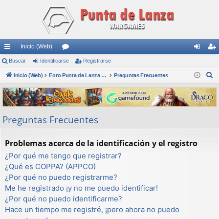
Inicio (Web)
nl
Buscar
Identificarse
or
Registrarse
de
eg
B
ac
Inicio (Web)
os
Foro Punta de Lanza Wargames
Preguntas Frecuentes
nti
ist
u
es
fic
ra
s
rá
ar
rs
c
Preguntas Frecuentes
a
pi
se
e
r
do
Problemas acerca de la identificación y el registro
s
¿Por qué me tengo que registrar?
¿Qué es COPPA? (APPCO)
¿Por qué no puedo registrarme?
Me he registrado ¡y no me puedo identificar!
¿Por qué no puedo identificarme?
Hace un tiempo me registré, ¡pero ahora no puedo