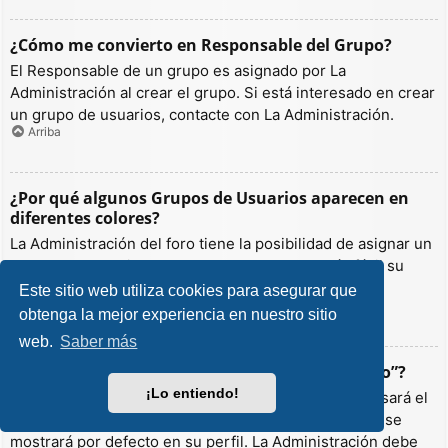
¿Cómo me convierto en Responsable del Grupo?
El Responsable de un grupo es asignado por La
Administración al crear el grupo. Si está interesado en crear
un grupo de usuarios, contacte con La Administración.
Arriba
¿Por qué algunos Grupos de Usuarios aparecen en
diferentes colores?
La Administración del foro tiene la posibilidad de asignar un
color a los usuarios de un grupo para hacer más fácil su
identificación.
Este sitio web utiliza cookies para asegurar que
Arriba
obtenga la mejor experiencia en nuestro sitio
web.
Saber más
¿Qué es un “Grupo de Usuarios predeterminado”?
¡Lo entiendo!
Si es miembro de más de un grupo por defecto, se usará el
“predeterminado” para determinar qué color y rango se
mostrará por defecto en su perfil. La Administración debe