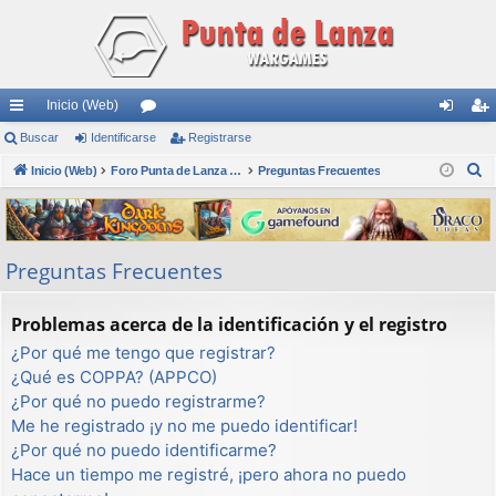
Inicio (Web)
nl
Buscar
Identificarse
or
Registrarse
de
eg
B
ac
Inicio (Web)
os
Foro Punta de Lanza Wargames
Preguntas Frecuentes
nti
ist
u
es
fic
ra
s
rá
ar
rs
c
Preguntas Frecuentes
a
pi
se
e
r
do
Problemas acerca de la identificación y el registro
s
¿Por qué me tengo que registrar?
¿Qué es COPPA? (APPCO)
¿Por qué no puedo registrarme?
Me he registrado ¡y no me puedo identificar!
¿Por qué no puedo identificarme?
Hace un tiempo me registré, ¡pero ahora no puedo