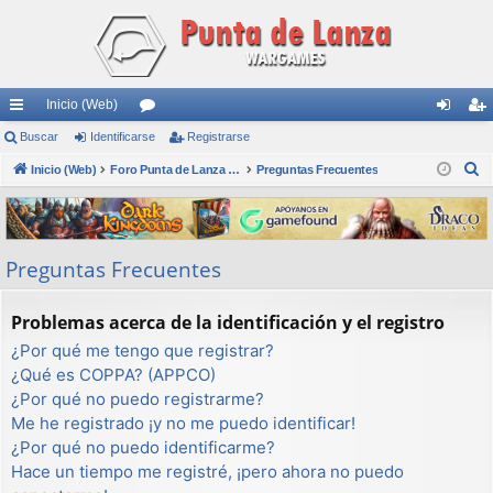
Inicio (Web)
nl
Buscar
Identificarse
or
Registrarse
de
eg
B
ac
Inicio (Web)
os
Foro Punta de Lanza Wargames
Preguntas Frecuentes
nti
ist
u
es
fic
ra
s
rá
ar
rs
c
Preguntas Frecuentes
a
pi
se
e
r
do
Problemas acerca de la identificación y el registro
s
¿Por qué me tengo que registrar?
¿Qué es COPPA? (APPCO)
¿Por qué no puedo registrarme?
Me he registrado ¡y no me puedo identificar!
¿Por qué no puedo identificarme?
Hace un tiempo me registré, ¡pero ahora no puedo