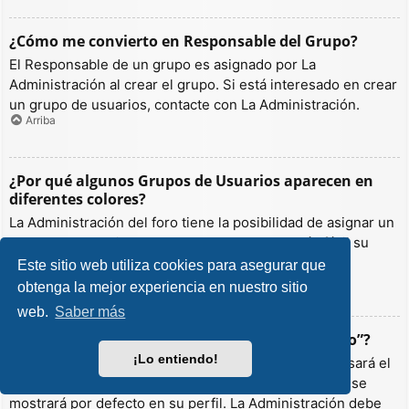
¿Cómo me convierto en Responsable del Grupo?
El Responsable de un grupo es asignado por La
Administración al crear el grupo. Si está interesado en crear
un grupo de usuarios, contacte con La Administración.
Arriba
¿Por qué algunos Grupos de Usuarios aparecen en
diferentes colores?
La Administración del foro tiene la posibilidad de asignar un
color a los usuarios de un grupo para hacer más fácil su
identificación.
Este sitio web utiliza cookies para asegurar que
Arriba
obtenga la mejor experiencia en nuestro sitio
web.
Saber más
¿Qué es un “Grupo de Usuarios predeterminado”?
¡Lo entiendo!
Si es miembro de más de un grupo por defecto, se usará el
“predeterminado” para determinar qué color y rango se
mostrará por defecto en su perfil. La Administración debe