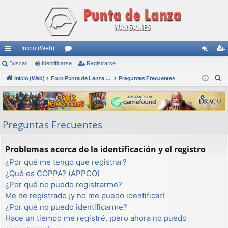
Inicio (Web)
nl
Buscar
Identificarse
or
Registrarse
de
eg
B
ac
Inicio (Web)
os
Foro Punta de Lanza Wargames
Preguntas Frecuentes
nti
ist
u
es
fic
ra
s
rá
ar
rs
c
Preguntas Frecuentes
a
pi
se
e
r
do
Problemas acerca de la identificación y el registro
s
¿Por qué me tengo que registrar?
¿Qué es COPPA? (APPCO)
¿Por qué no puedo registrarme?
Me he registrado ¡y no me puedo identificar!
¿Por qué no puedo identificarme?
Hace un tiempo me registré, ¡pero ahora no puedo