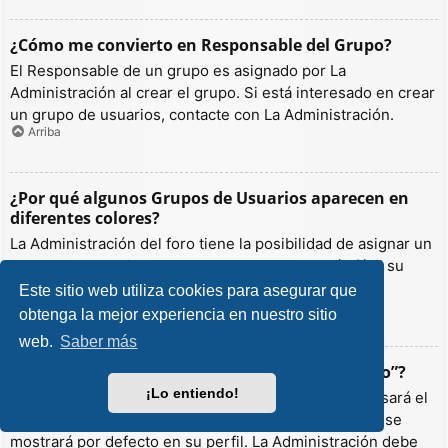
¿Cómo me convierto en Responsable del Grupo?
El Responsable de un grupo es asignado por La
Administración al crear el grupo. Si está interesado en crear
un grupo de usuarios, contacte con La Administración.
Arriba
¿Por qué algunos Grupos de Usuarios aparecen en
diferentes colores?
La Administración del foro tiene la posibilidad de asignar un
color a los usuarios de un grupo para hacer más fácil su
identificación.
Este sitio web utiliza cookies para asegurar que
Arriba
obtenga la mejor experiencia en nuestro sitio
web.
Saber más
¿Qué es un “Grupo de Usuarios predeterminado”?
¡Lo entiendo!
Si es miembro de más de un grupo por defecto, se usará el
“predeterminado” para determinar qué color y rango se
mostrará por defecto en su perfil. La Administración debe