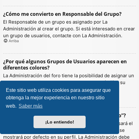
¿Cómo me convierto en Responsable del Grupo?
El Responsable de un grupo es asignado por La
Administración al crear el grupo. Si está interesado en crear
un grupo de usuarios, contacte con La Administración.
Arriba
¿Por qué algunos Grupos de Usuarios aparecen en
diferentes colores?
La Administración del foro tiene la posibilidad de asignar un
color a los usuarios de un grupo para hacer más fácil su
identificación.
Este sitio web utiliza cookies para asegurar que
Arriba
obtenga la mejor experiencia en nuestro sitio
web.
Saber más
¿Qué es un “Grupo de Usuarios predeterminado”?
¡Lo entiendo!
Si es miembro de más de un grupo por defecto, se usará el
“predeterminado” para determinar qué color y rango se
mostrará por defecto en su perfil. La Administración debe