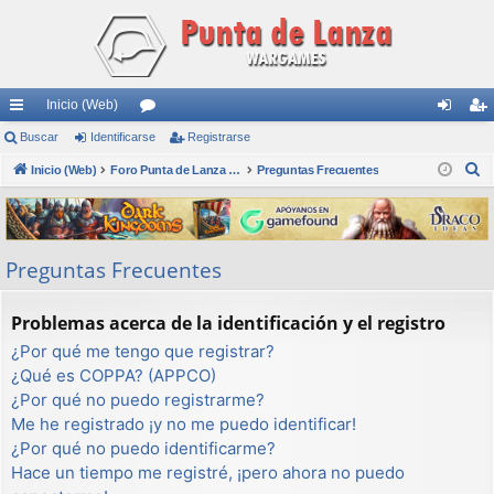
Inicio (Web)
nl
Buscar
Identificarse
or
Registrarse
de
eg
B
ac
Inicio (Web)
os
Foro Punta de Lanza Wargames
Preguntas Frecuentes
nti
ist
u
es
fic
ra
s
rá
ar
rs
c
Preguntas Frecuentes
a
pi
se
e
r
do
Problemas acerca de la identificación y el registro
s
¿Por qué me tengo que registrar?
¿Qué es COPPA? (APPCO)
¿Por qué no puedo registrarme?
Me he registrado ¡y no me puedo identificar!
¿Por qué no puedo identificarme?
Hace un tiempo me registré, ¡pero ahora no puedo