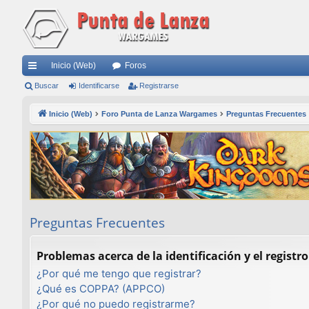
Inicio (Web)
Foros
nl
Buscar
Identificarse
Registrarse
ac
Inicio (Web)
Foro Punta de Lanza Wargames
Preguntas Frecuentes
es
rá
pi
do
s
Preguntas Frecuentes
Problemas acerca de la identificación y el registro
¿Por qué me tengo que registrar?
¿Qué es COPPA? (APPCO)
¿Por qué no puedo registrarme?