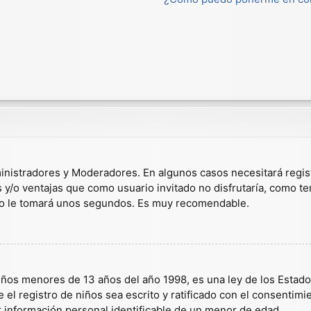
dministradores y Moderadores. En algunos casos necesitará regis
s y/o ventajas que como usuario invitado no disfrutaría, como t
solo le tomará unos segundos. Es muy recomendable.
s menores de 13 años del año 1998, es una ley de los Estados U
 el registro de niños sea escrito y ratificado con el consentim
r información personal identificable de un menor de edad.