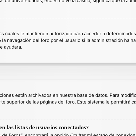
 de universidades, etc. Si no ve la casilla, significa que la admi
as cuales le mantienen autorizado para acceder a determinados r
a navegación del foro por el usuario si la administración ha hab
te ayudará.
aciones están archivados en nuestra base de datos. Para modific
te superior de las páginas del foro. Este sistema le permitirá c
n las listas de usuarios conectados?
 de Foros”, encontrará la opción
Ocultar mi estado de conexión