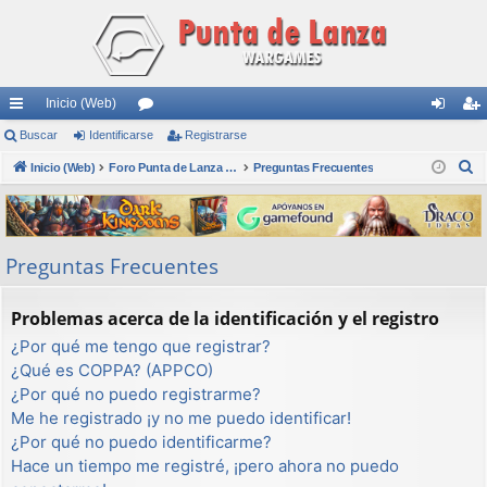
Inicio (Web)
nl
Buscar
Identificarse
or
Registrarse
de
eg
B
ac
Inicio (Web)
os
Foro Punta de Lanza Wargames
Preguntas Frecuentes
nti
ist
u
es
fic
ra
s
rá
ar
rs
c
Preguntas Frecuentes
a
pi
se
e
r
do
Problemas acerca de la identificación y el registro
s
¿Por qué me tengo que registrar?
¿Qué es COPPA? (APPCO)
¿Por qué no puedo registrarme?
Me he registrado ¡y no me puedo identificar!
¿Por qué no puedo identificarme?
Hace un tiempo me registré, ¡pero ahora no puedo