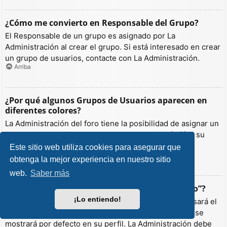
¿Cómo me convierto en Responsable del Grupo?
El Responsable de un grupo es asignado por La
Administración al crear el grupo. Si está interesado en crear
un grupo de usuarios, contacte con La Administración.
Arriba
¿Por qué algunos Grupos de Usuarios aparecen en
diferentes colores?
La Administración del foro tiene la posibilidad de asignar un
color a los usuarios de un grupo para hacer más fácil su
identificación.
Este sitio web utiliza cookies para asegurar que
Arriba
obtenga la mejor experiencia en nuestro sitio
web.
Saber más
¿Qué es un “Grupo de Usuarios predeterminado”?
¡Lo entiendo!
Si es miembro de más de un grupo por defecto, se usará el
“predeterminado” para determinar qué color y rango se
mostrará por defecto en su perfil. La Administración debe