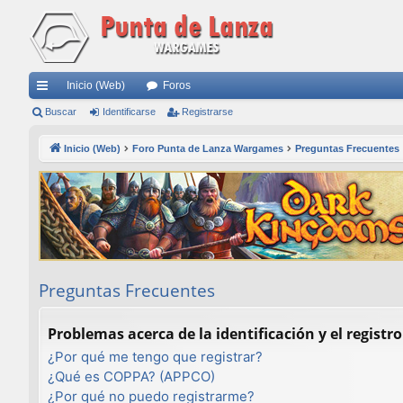
Inicio (Web)
Foros
nl
Buscar
Identificarse
Registrarse
ac
Inicio (Web)
Foro Punta de Lanza Wargames
Preguntas Frecuentes
es
rá
pi
do
s
Preguntas Frecuentes
Problemas acerca de la identificación y el registro
¿Por qué me tengo que registrar?
¿Qué es COPPA? (APPCO)
¿Por qué no puedo registrarme?