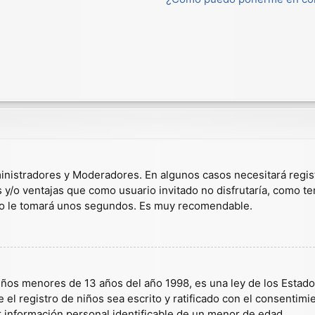
dministradores y Moderadores. En algunos casos necesitará regis
s y/o ventajas que como usuario invitado no disfrutaría, como t
solo le tomará unos segundos. Es muy recomendable.
s menores de 13 años del año 1998, es una ley de los Estados U
 el registro de niños sea escrito y ratificado con el consentim
r información personal identificable de un menor de edad.