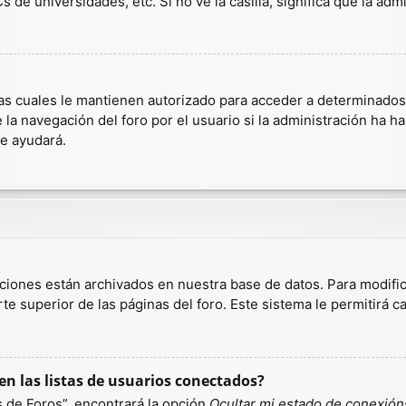
 de universidades, etc. Si no ve la casilla, significa que la admi
as cuales le mantienen autorizado para acceder a determinados r
a navegación del foro por el usuario si la administración ha hab
te ayudará.
aciones están archivados en nuestra base de datos. Para modific
te superior de las páginas del foro. Este sistema le permitirá c
n las listas de usuarios conectados?
 de Foros”, encontrará la opción
Ocultar mi estado de conexión