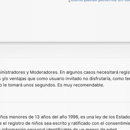
dministradores y Moderadores. En algunos casos necesitará regis
s y/o ventajas que como usuario invitado no disfrutaría, como t
solo le tomará unos segundos. Es muy recomendable.
s menores de 13 años del año 1998, es una ley de los Estados U
 el registro de niños sea escrito y ratificado con el consentim
r información personal identificable de un menor de edad.