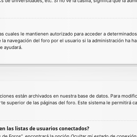
 de universidades, etc. Si no ve la casilla, significa que la admi
as cuales le mantienen autorizado para acceder a determinados r
a navegación del foro por el usuario si la administración ha hab
te ayudará.
aciones están archivados en nuestra base de datos. Para modific
te superior de las páginas del foro. Este sistema le permitirá c
n las listas de usuarios conectados?
 de Foros”, encontrará la opción
Ocultar mi estado de conexión