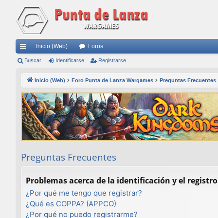
Inicio (Web)
Foros
nl
Buscar
Identificarse
Registrarse
ac
Inicio (Web)
Foro Punta de Lanza Wargames
Preguntas Frecuentes
es
rá
pi
do
s
Preguntas Frecuentes
Problemas acerca de la identificación y el registro
¿Por qué me tengo que registrar?
¿Qué es COPPA? (APPCO)
¿Por qué no puedo registrarme?