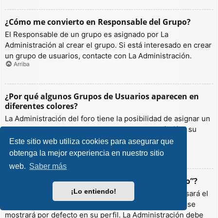
¿Cómo me convierto en Responsable del Grupo?
El Responsable de un grupo es asignado por La
Administración al crear el grupo. Si está interesado en crear
un grupo de usuarios, contacte con La Administración.
Arriba
¿Por qué algunos Grupos de Usuarios aparecen en
diferentes colores?
La Administración del foro tiene la posibilidad de asignar un
color a los usuarios de un grupo para hacer más fácil su
identificación.
Este sitio web utiliza cookies para asegurar que
Arriba
obtenga la mejor experiencia en nuestro sitio
web.
Saber más
¿Qué es un “Grupo de Usuarios predeterminado”?
¡Lo entiendo!
Si es miembro de más de un grupo por defecto, se usará el
“predeterminado” para determinar qué color y rango se
mostrará por defecto en su perfil. La Administración debe