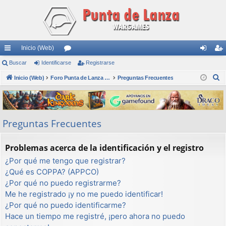
Inicio (Web)
nl
Buscar
Identificarse
or
Registrarse
de
eg
B
ac
Inicio (Web)
os
Foro Punta de Lanza Wargames
Preguntas Frecuentes
nti
ist
u
es
fic
ra
s
rá
ar
rs
c
Preguntas Frecuentes
a
pi
se
e
r
do
Problemas acerca de la identificación y el registro
s
¿Por qué me tengo que registrar?
¿Qué es COPPA? (APPCO)
¿Por qué no puedo registrarme?
Me he registrado ¡y no me puedo identificar!
¿Por qué no puedo identificarme?
Hace un tiempo me registré, ¡pero ahora no puedo