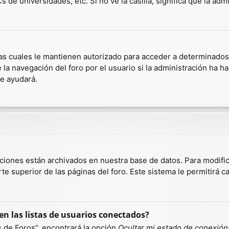
 de universidades, etc. Si no ve la casilla, significa que la admi
as cuales le mantienen autorizado para acceder a determinados r
a navegación del foro por el usuario si la administración ha hab
te ayudará.
aciones están archivados en nuestra base de datos. Para modific
te superior de las páginas del foro. Este sistema le permitirá c
n las listas de usuarios conectados?
 de Foros”, encontrará la opción
Ocultar mi estado de conexión