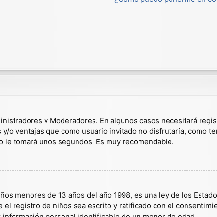
dministradores y Moderadores. En algunos casos necesitará regis
s y/o ventajas que como usuario invitado no disfrutaría, como t
solo le tomará unos segundos. Es muy recomendable.
s menores de 13 años del año 1998, es una ley de los Estados U
 el registro de niños sea escrito y ratificado con el consentim
r información personal identificable de un menor de edad.