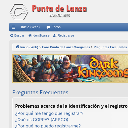
Inicio (Web)
Foros
nl
Buscar
Identificarse
Registrarse
ac
Inicio (Web)
Foro Punta de Lanza Wargames
Preguntas Frecuentes
es
rá
pi
do
s
Preguntas Frecuentes
Problemas acerca de la identificación y el registro
¿Por qué me tengo que registrar?
¿Qué es COPPA? (APPCO)
¿Por qué no puedo registrarme?