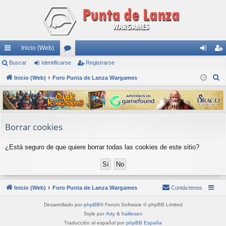
Inicio (Web)
nl
Buscar
Identificarse
or
Registrarse
de
eg
B
ac
Inicio (Web)
Foro Punta de Lanza Wargames
os
nti
ist
u
es
fic
ra
s
rá
ar
rs
c
a
pi
se
e
Borrar cookies
r
do
¿Está seguro de que quiere borrar todas las cookies de este sitio?
s
Inicio (Web)
Foro Punta de Lanza Wargames
Contáctenos
Desarrollado por
phpBB
® Forum Software © phpBB Limited
Style por
Arty
&
halilesen
Traducción al español por
phpBB España