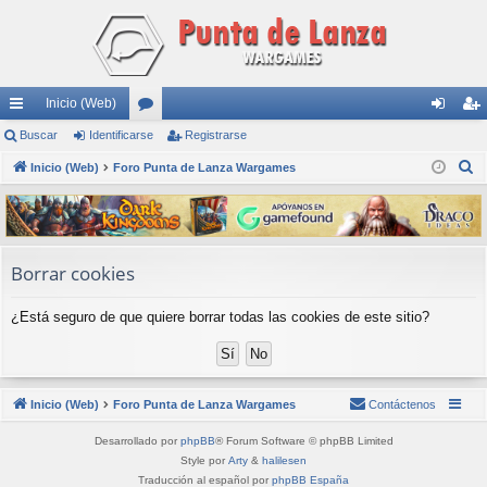
Inicio (Web)
nl
Buscar
Identificarse
or
Registrarse
de
eg
B
ac
Inicio (Web)
Foro Punta de Lanza Wargames
os
nti
ist
u
es
fic
ra
s
rá
ar
rs
c
a
pi
se
e
Borrar cookies
r
do
¿Está seguro de que quiere borrar todas las cookies de este sitio?
s
Inicio (Web)
Foro Punta de Lanza Wargames
Contáctenos
Desarrollado por
phpBB
® Forum Software © phpBB Limited
Style por
Arty
&
halilesen
Traducción al español por
phpBB España