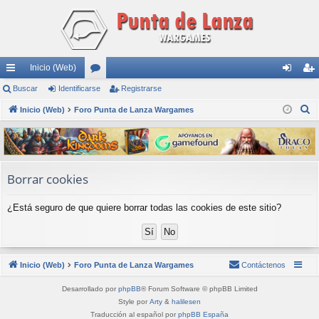
Inicio (Web)
nl
Buscar
Identificarse
or
Registrarse
de
eg
B
ac
Inicio (Web)
Foro Punta de Lanza Wargames
os
nti
ist
u
es
fic
ra
s
rá
ar
rs
c
a
pi
se
e
Borrar cookies
r
do
¿Está seguro de que quiere borrar todas las cookies de este sitio?
s
Inicio (Web)
Foro Punta de Lanza Wargames
Contáctenos
Desarrollado por
phpBB
® Forum Software © phpBB Limited
Style por
Arty
&
halilesen
Traducción al español por
phpBB España