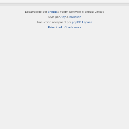
Desarrollado por
phpBB
® Forum Software © phpBB Limited
Style por
Arty
&
halilesen
Traducción al español por
phpBB España
Privacidad
|
Condiciones