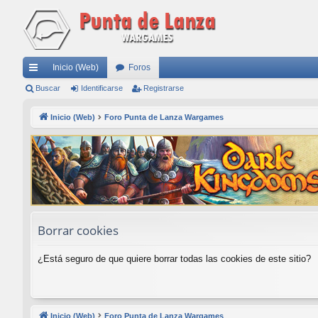
Inicio (Web)
Foros
nl
Buscar
Identificarse
Registrarse
ac
Inicio (Web)
Foro Punta de Lanza Wargames
es
rá
pi
do
s
Borrar cookies
¿Está seguro de que quiere borrar todas las cookies de este sitio?
Inicio (Web)
Foro Punta de Lanza Wargames