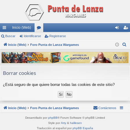
Inicio (Web)
nl
Buscar
Identificarse
or
Registrarse
de
eg
B
ac
Inicio (Web)
Foro Punta de Lanza Wargames
os
nti
ist
u
es
fic
ra
s
rá
ar
rs
c
a
pi
se
e
Borrar cookies
r
do
¿Está seguro de que quiere borrar todas las cookies de este sitio?
s
Inicio (Web)
Foro Punta de Lanza Wargames
Contáctenos
Desarrollado por
phpBB
® Forum Software © phpBB Limited
Style por
Arty
&
halilesen
Traducción al español por
phpBB España