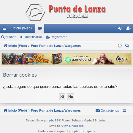
Inicio (Web)
nl
Buscar
Identificarse
or
Registrarse
de
eg
B
ac
Inicio (Web)
Foro Punta de Lanza Wargames
os
nti
ist
u
es
fic
ra
s
rá
ar
rs
c
a
pi
se
e
Borrar cookies
r
do
¿Está seguro de que quiere borrar todas las cookies de este sitio?
s
Inicio (Web)
Foro Punta de Lanza Wargames
Contáctenos
Desarrollado por
phpBB
® Forum Software © phpBB Limited
Style por
Arty
&
halilesen
Traducción al español por
phpBB España