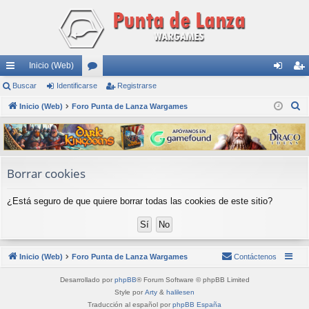
Inicio (Web)
nl
Buscar
Identificarse
or
Registrarse
de
eg
B
ac
Inicio (Web)
Foro Punta de Lanza Wargames
os
nti
ist
u
es
fic
ra
s
rá
ar
rs
c
a
pi
se
e
Borrar cookies
r
do
¿Está seguro de que quiere borrar todas las cookies de este sitio?
s
Inicio (Web)
Foro Punta de Lanza Wargames
Contáctenos
Desarrollado por
phpBB
® Forum Software © phpBB Limited
Style por
Arty
&
halilesen
Traducción al español por
phpBB España