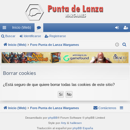
Inicio (Web)
nl
Buscar
Identificarse
or
Registrarse
de
eg
B
ac
Inicio (Web)
Foro Punta de Lanza Wargames
os
nti
ist
u
es
fic
ra
s
rá
ar
rs
c
a
pi
se
e
Borrar cookies
r
do
¿Está seguro de que quiere borrar todas las cookies de este sitio?
s
Inicio (Web)
Foro Punta de Lanza Wargames
Contáctenos
Desarrollado por
phpBB
® Forum Software © phpBB Limited
Style por
Arty
&
halilesen
Traducción al español por
phpBB España