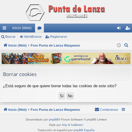
Inicio (Web)
nl
Buscar
Identificarse
or
Registrarse
de
eg
B
ac
Inicio (Web)
Foro Punta de Lanza Wargames
os
nti
ist
u
es
fic
ra
s
rá
ar
rs
c
a
pi
se
e
Borrar cookies
r
do
¿Está seguro de que quiere borrar todas las cookies de este sitio?
s
Inicio (Web)
Foro Punta de Lanza Wargames
Contáctenos
Desarrollado por
phpBB
® Forum Software © phpBB Limited
Style por
Arty
&
halilesen
Traducción al español por
phpBB España