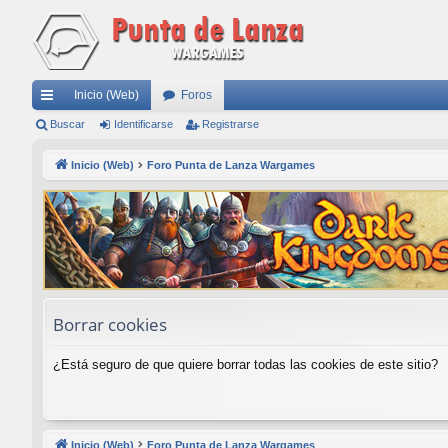
Inicio (Web)
Foros
nl
Buscar
Identificarse
Registrarse
ac
Inicio (Web)
Foro Punta de Lanza Wargames
es
rá
pi
do
s
Borrar cookies
¿Está seguro de que quiere borrar todas las cookies de este sitio?
Inicio (Web)
Foro Punta de Lanza Wargames