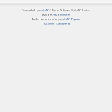
Desarrollado por
phpBB
® Forum Software © phpBB Limited
Style por
Arty
&
halilesen
Traducción al español por
phpBB España
Privacidad
|
Condiciones