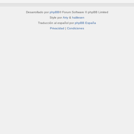
Desarrollado por
phpBB
® Forum Software © phpBB Limited
Style por
Arty
&
halilesen
Traducción al español por
phpBB España
Privacidad
|
Condiciones