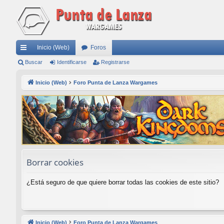
Inicio (Web)
Foros
nl
Buscar
Identificarse
Registrarse
ac
Inicio (Web)
Foro Punta de Lanza Wargames
es
rá
pi
do
s
Borrar cookies
¿Está seguro de que quiere borrar todas las cookies de este sitio?
Inicio (Web)
Foro Punta de Lanza Wargames