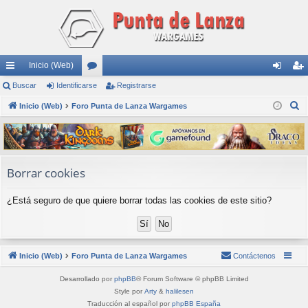
Inicio (Web)
nl
Buscar
Identificarse
or
Registrarse
de
eg
B
ac
Inicio (Web)
Foro Punta de Lanza Wargames
os
nti
ist
u
es
fic
ra
s
rá
ar
rs
c
a
pi
se
e
Borrar cookies
r
do
¿Está seguro de que quiere borrar todas las cookies de este sitio?
s
Inicio (Web)
Foro Punta de Lanza Wargames
Contáctenos
Desarrollado por
phpBB
® Forum Software © phpBB Limited
Style por
Arty
&
halilesen
Traducción al español por
phpBB España