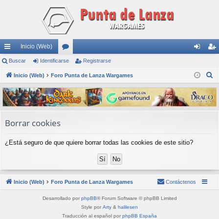
Inicio (Web)
nl
Buscar
Identificarse
or
Registrarse
de
eg
B
ac
Inicio (Web)
Foro Punta de Lanza Wargames
os
nti
ist
u
es
fic
ra
s
rá
ar
rs
c
a
pi
se
e
Borrar cookies
r
do
¿Está seguro de que quiere borrar todas las cookies de este sitio?
s
Inicio (Web)
Foro Punta de Lanza Wargames
Contáctenos
Desarrollado por
phpBB
® Forum Software © phpBB Limited
Style por
Arty
&
halilesen
Traducción al español por
phpBB España