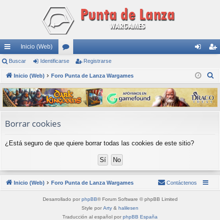
Inicio (Web)
nl
Buscar
Identificarse
or
Registrarse
de
eg
B
ac
Inicio (Web)
Foro Punta de Lanza Wargames
os
nti
ist
u
es
fic
ra
s
rá
ar
rs
c
a
pi
se
e
Borrar cookies
r
do
¿Está seguro de que quiere borrar todas las cookies de este sitio?
s
Inicio (Web)
Foro Punta de Lanza Wargames
Contáctenos
Desarrollado por
phpBB
® Forum Software © phpBB Limited
Style por
Arty
&
halilesen
Traducción al español por
phpBB España