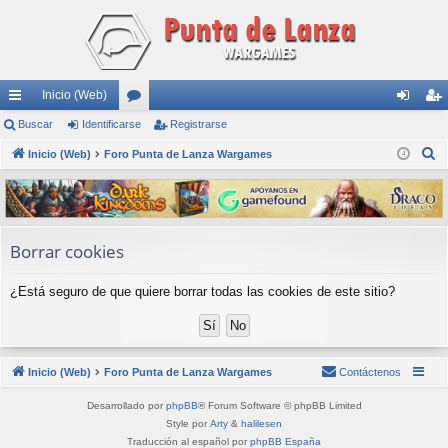
Inicio (Web)
nl
Buscar
Identificarse
or
Registrarse
de
eg
B
ac
Inicio (Web)
Foro Punta de Lanza Wargames
os
nti
ist
u
es
fic
ra
s
rá
ar
rs
c
a
pi
se
e
Borrar cookies
r
do
¿Está seguro de que quiere borrar todas las cookies de este sitio?
s
Inicio (Web)
Foro Punta de Lanza Wargames
Contáctenos
Desarrollado por
phpBB
® Forum Software © phpBB Limited
Style por
Arty
&
halilesen
Traducción al español por
phpBB España