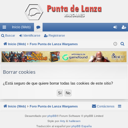
Inicio (Web)
nl
Buscar
Identificarse
or
Registrarse
de
eg
B
ac
Inicio (Web)
Foro Punta de Lanza Wargames
os
nti
ist
u
es
fic
ra
s
rá
ar
rs
c
a
pi
se
e
Borrar cookies
r
do
¿Está seguro de que quiere borrar todas las cookies de este sitio?
s
Inicio (Web)
Foro Punta de Lanza Wargames
Contáctenos
Desarrollado por
phpBB
® Forum Software © phpBB Limited
Style por
Arty
&
halilesen
Traducción al español por
phpBB España