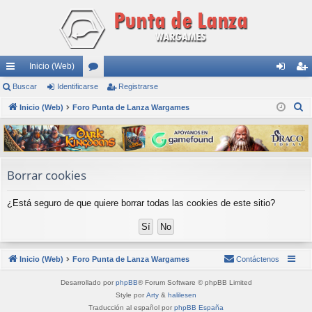
Inicio (Web)
nl
Buscar
Identificarse
or
Registrarse
de
eg
B
ac
Inicio (Web)
Foro Punta de Lanza Wargames
os
nti
ist
u
es
fic
ra
s
rá
ar
rs
c
a
pi
se
e
Borrar cookies
r
do
¿Está seguro de que quiere borrar todas las cookies de este sitio?
s
Inicio (Web)
Foro Punta de Lanza Wargames
Contáctenos
Desarrollado por
phpBB
® Forum Software © phpBB Limited
Style por
Arty
&
halilesen
Traducción al español por
phpBB España