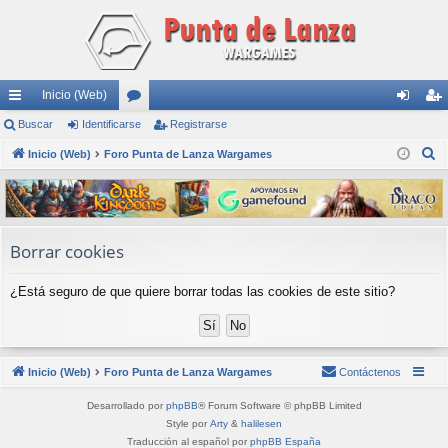
Inicio (Web)
nl
Buscar
Identificarse
or
Registrarse
de
eg
B
ac
Inicio (Web)
Foro Punta de Lanza Wargames
os
nti
ist
u
es
fic
ra
s
rá
ar
rs
c
a
pi
se
e
Borrar cookies
r
do
¿Está seguro de que quiere borrar todas las cookies de este sitio?
s
Inicio (Web)
Foro Punta de Lanza Wargames
Contáctenos
Desarrollado por
phpBB
® Forum Software © phpBB Limited
Style por
Arty
&
halilesen
Traducción al español por
phpBB España