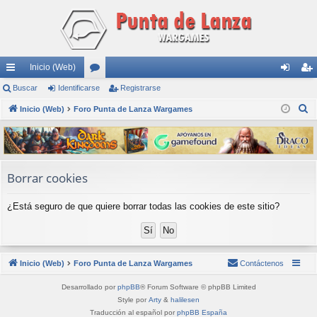
Inicio (Web)
nl
Buscar
Identificarse
or
Registrarse
de
eg
B
ac
Inicio (Web)
Foro Punta de Lanza Wargames
os
nti
ist
u
es
fic
ra
s
rá
ar
rs
c
a
pi
se
e
Borrar cookies
r
do
¿Está seguro de que quiere borrar todas las cookies de este sitio?
s
Inicio (Web)
Foro Punta de Lanza Wargames
Contáctenos
Desarrollado por
phpBB
® Forum Software © phpBB Limited
Style por
Arty
&
halilesen
Traducción al español por
phpBB España