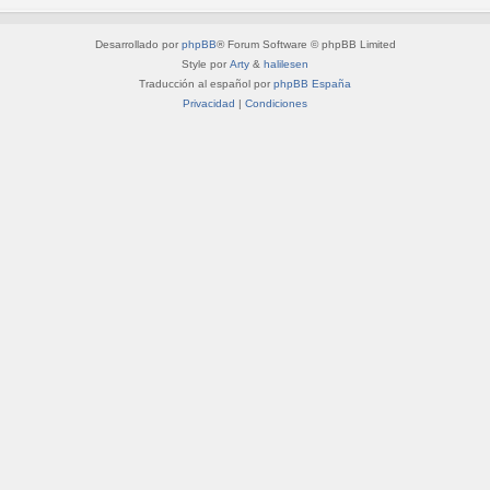
Desarrollado por
phpBB
® Forum Software © phpBB Limited
Style por
Arty
&
halilesen
Traducción al español por
phpBB España
Privacidad
|
Condiciones