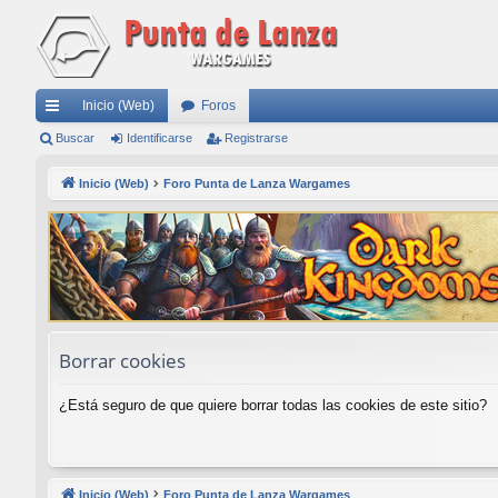
Inicio (Web)
Foros
nl
Buscar
Identificarse
Registrarse
ac
Inicio (Web)
Foro Punta de Lanza Wargames
es
rá
pi
do
s
Borrar cookies
¿Está seguro de que quiere borrar todas las cookies de este sitio?
Inicio (Web)
Foro Punta de Lanza Wargames