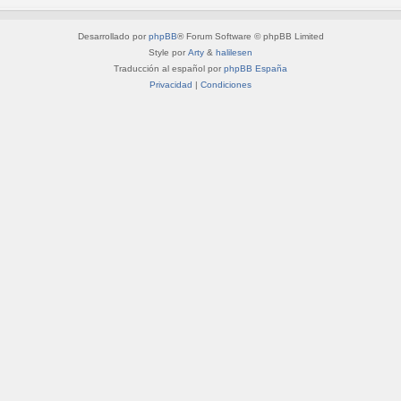
Desarrollado por
phpBB
® Forum Software © phpBB Limited
Style por
Arty
&
halilesen
Traducción al español por
phpBB España
Privacidad
|
Condiciones