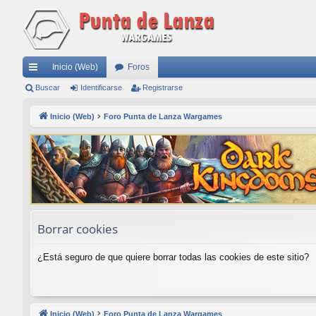
Inicio (Web)
Foros
nl
Buscar
Identificarse
Registrarse
ac
Inicio (Web)
Foro Punta de Lanza Wargames
es
rá
pi
do
s
Borrar cookies
¿Está seguro de que quiere borrar todas las cookies de este sitio?
Inicio (Web)
Foro Punta de Lanza Wargames