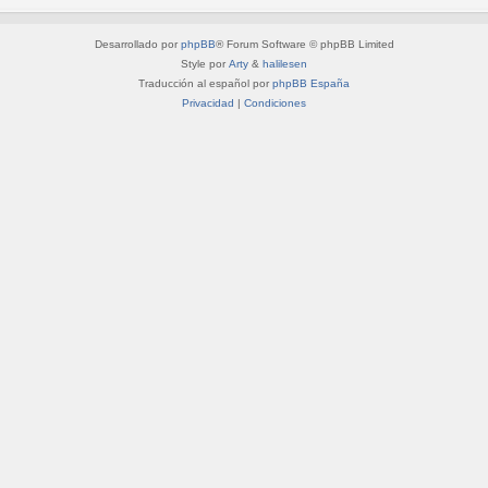
Desarrollado por
phpBB
® Forum Software © phpBB Limited
Style por
Arty
&
halilesen
Traducción al español por
phpBB España
Privacidad
|
Condiciones