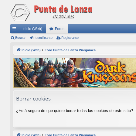
Inicio (Web)
Foros
nl
Buscar
Identificarse
Registrarse
ac
Inicio (Web)
Foro Punta de Lanza Wargames
es
rá
pi
do
s
Borrar cookies
¿Está seguro de que quiere borrar todas las cookies de este sitio?
Inicio (Web)
Foro Punta de Lanza Wargames