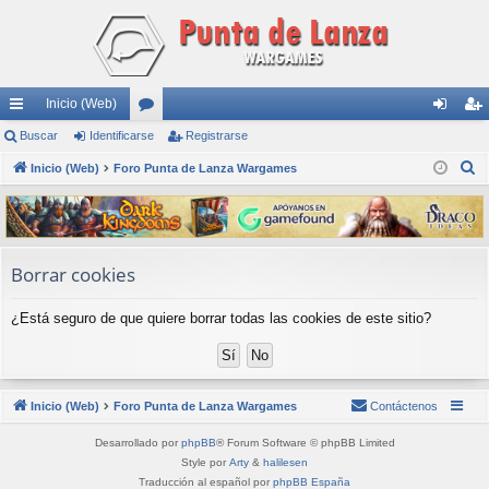
Inicio (Web)
nl
Buscar
Identificarse
or
Registrarse
de
eg
B
ac
Inicio (Web)
Foro Punta de Lanza Wargames
os
nti
ist
u
es
fic
ra
s
rá
ar
rs
c
a
pi
se
e
Borrar cookies
r
do
¿Está seguro de que quiere borrar todas las cookies de este sitio?
s
Inicio (Web)
Foro Punta de Lanza Wargames
Contáctenos
Desarrollado por
phpBB
® Forum Software © phpBB Limited
Style por
Arty
&
halilesen
Traducción al español por
phpBB España