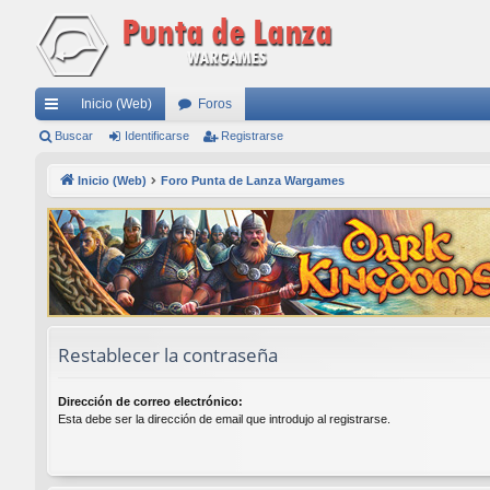
Inicio (Web)
Foros
nl
Buscar
Identificarse
Registrarse
ac
Inicio (Web)
Foro Punta de Lanza Wargames
es
rá
pi
do
s
Restablecer la contraseña
Dirección de correo electrónico:
Esta debe ser la dirección de email que introdujo al registrarse.