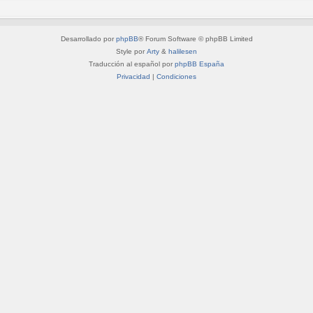
Desarrollado por
phpBB
® Forum Software © phpBB Limited
Style por
Arty
&
halilesen
Traducción al español por
phpBB España
Privacidad
|
Condiciones