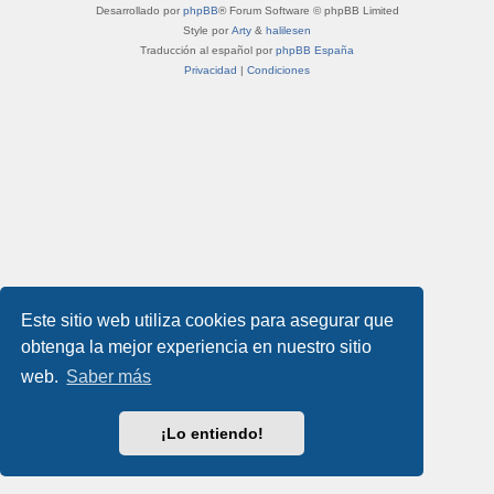
Desarrollado por
phpBB
® Forum Software © phpBB Limited
Style por
Arty
&
halilesen
Traducción al español por
phpBB España
Privacidad
|
Condiciones
Este sitio web utiliza cookies para asegurar que
obtenga la mejor experiencia en nuestro sitio
web.
Saber más
¡Lo entiendo!