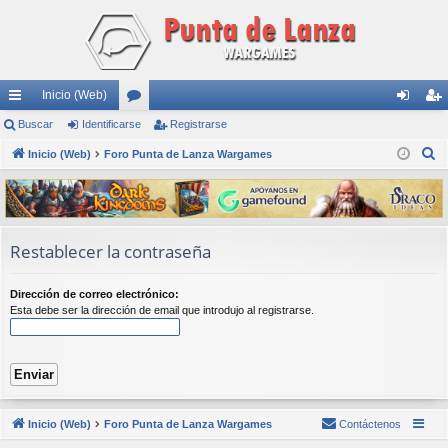
Inicio (Web)
nl
Buscar
Identificarse
or
Registrarse
de
eg
B
ac
Inicio (Web)
Foro Punta de Lanza Wargames
os
nti
ist
u
es
fic
ra
s
rá
ar
rs
c
a
pi
se
e
Restablecer la contraseña
r
do
Dirección de correo electrónico:
s
Esta debe ser la dirección de email que introdujo al registrarse.
Inicio (Web)
Foro Punta de Lanza Wargames
Contáctenos