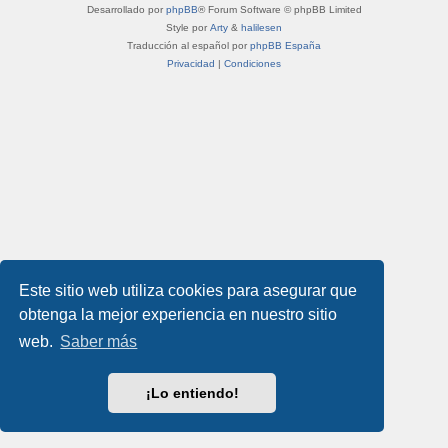
Desarrollado por
phpBB
® Forum Software © phpBB Limited
Style por
Arty
&
halilesen
Traducción al español por
phpBB España
Privacidad
|
Condiciones
Este sitio web utiliza cookies para asegurar que
obtenga la mejor experiencia en nuestro sitio
web.
Saber más
¡Lo entiendo!