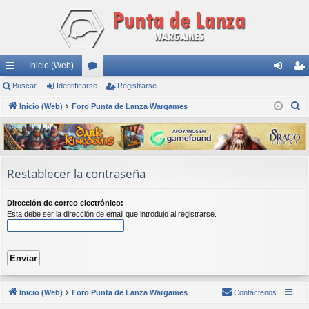
Inicio (Web)
nl
Buscar
Identificarse
or
Registrarse
de
eg
B
ac
Inicio (Web)
Foro Punta de Lanza Wargames
os
nti
ist
u
es
fic
ra
s
rá
ar
rs
c
a
pi
se
e
Restablecer la contraseña
r
do
Dirección de correo electrónico:
s
Esta debe ser la dirección de email que introdujo al registrarse.
Inicio (Web)
Foro Punta de Lanza Wargames
Contáctenos