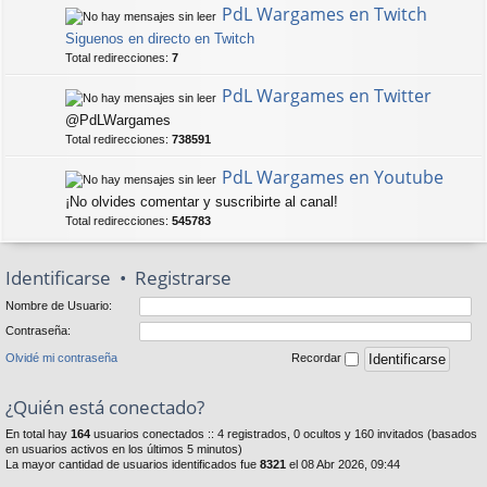
PdL Wargames en Twitch
Siguenos en directo en Twitch
Total redirecciones:
7
PdL Wargames en Twitter
@PdLWargames
Total redirecciones:
738591
PdL Wargames en Youtube
¡No olvides comentar y suscribirte al canal!
Total redirecciones:
545783
Identificarse
•
Registrarse
Nombre de Usuario:
Contraseña:
Olvidé mi contraseña
Recordar
¿Quién está conectado?
En total hay
164
usuarios conectados :: 4 registrados, 0 ocultos y 160 invitados (basados
en usuarios activos en los últimos 5 minutos)
La mayor cantidad de usuarios identificados fue
8321
el 08 Abr 2026, 09:44