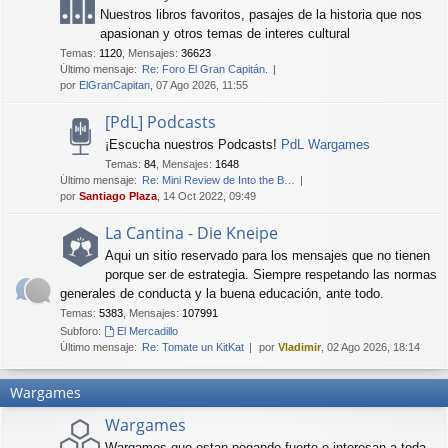
Nuestros libros favoritos, pasajes de la historia que nos
apasionan y otros temas de interes cultural
Temas
:
1120
,
Mensajes
:
36623
Último mensaje:
Re: Foro El Gran Capitán.
por
ElGranCapitan
, 07 Ago 2026, 11:55
[PdL] Podcasts
¡Escucha nuestros Podcasts!
PdL Wargames
Temas
:
84
,
Mensajes
:
1648
Último mensaje:
Re: Mini Review de Into the B…
por
Santiago Plaza
, 14 Oct 2022, 09:49
La Cantina - Die Kneipe
Aqui un sitio reservado para los mensajes que no tienen
porque ser de estrategia. Siempre respetando las normas
generales de conducta y la buena educación, ante todo.
Temas
:
5383
,
Mensajes
:
107991
Subforo:
El Mercadillo
Último mensaje:
Re: Tomate un KitKat
por
Vladimir
, 02 Ago 2026, 18:14
Wargames
Wargames
Wargames que estan pegando fuerte e interesan a toda