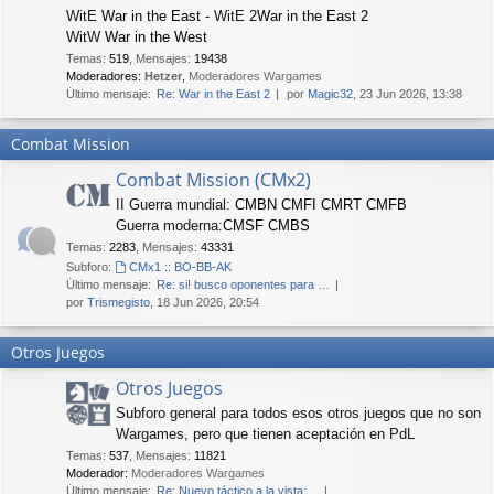
WitE
War in the East
- WitE 2
War in the East 2
WitW
War in the West
Temas
:
519
,
Mensajes
:
19438
Moderadores:
Hetzer
,
Moderadores Wargames
Último mensaje:
Re: War in the East 2
por
Magic32
, 23 Jun 2026, 13:38
Combat Mission
Combat Mission (CMx2)
II Guerra mundial:
CMBN
CMFI
CMRT
CMFB
Guerra moderna:
CMSF
CMBS
Temas
:
2283
,
Mensajes
:
43331
Subforo:
CMx1 :: BO-BB-AK
Último mensaje:
Re: si! busco oponentes para …
por
Trismegisto
, 18 Jun 2026, 20:54
Otros Juegos
Otros Juegos
Subforo general para todos esos otros juegos que no son
Wargames, pero que tienen aceptación en PdL
Temas
:
537
,
Mensajes
:
11821
Moderador:
Moderadores Wargames
Último mensaje:
Re: Nuevo táctico a la vista:…