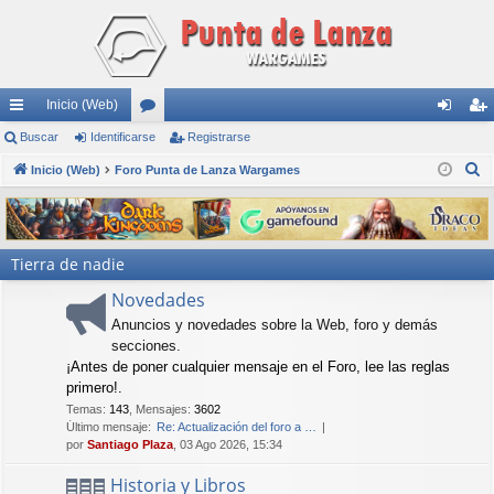
Inicio (Web)
nl
Buscar
Identificarse
or
Registrarse
de
eg
B
ac
Inicio (Web)
Foro Punta de Lanza Wargames
os
nti
ist
u
es
fic
ra
s
rá
ar
rs
c
Tierra de nadie
a
pi
se
e
r
Novedades
do
Anuncios y novedades sobre la Web, foro y demás
s
secciones.
¡Antes de poner cualquier mensaje en el Foro, lee las reglas
primero!.
Temas
:
143
,
Mensajes
:
3602
Último mensaje:
Re: Actualización del foro a …
por
Santiago Plaza
, 03 Ago 2026, 15:34
Historia y Libros