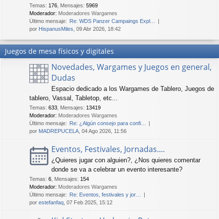
Temas
:
176
,
Mensajes
:
5969
Moderador:
Moderadores Wargames
Último mensaje:
Re: WDS Panzer Campaings Expl…
por
HispanusMiles
, 09 Abr 2026, 18:42
Juegos de mesa físicos y digitales
Novedades, Wargames y Juegos en general,
Dudas
Espacio dedicado a los Wargames de Tablero, Juegos de
tablero, Vassal, Tabletop, etc...
Temas
:
633
,
Mensajes
:
13419
Moderador:
Moderadores Wargames
Último mensaje:
Re: ¿Algún consejo para confi…
por
MADREPUCELA
, 04 Ago 2026, 11:56
Eventos, Festivales, Jornadas....
¿Quieres jugar con alguien?, ¿Nos quieres comentar
donde se va a celebrar un evento interesante?
Temas
:
6
,
Mensajes
:
154
Moderador:
Moderadores Wargames
Último mensaje:
Re: Eventos, festivales y jor…
por
estefanfaq
, 07 Feb 2025, 15:12