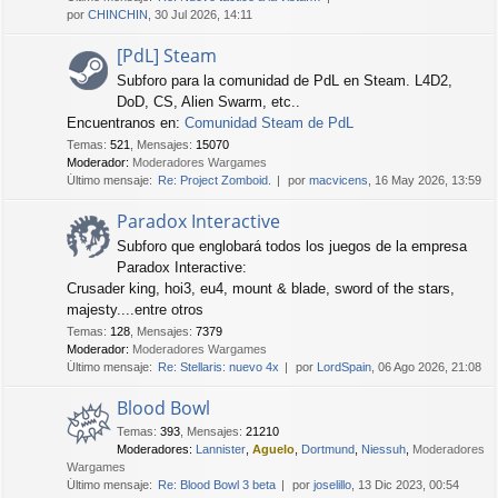
por
CHINCHIN
, 30 Jul 2026, 14:11
[PdL] Steam
Subforo para la comunidad de PdL en Steam. L4D2,
DoD, CS, Alien Swarm, etc..
Encuentranos en:
Comunidad Steam de PdL
Temas
:
521
,
Mensajes
:
15070
Moderador:
Moderadores Wargames
Último mensaje:
Re: Project Zomboid.
por
macvicens
, 16 May 2026, 13:59
Paradox Interactive
Subforo que englobará todos los juegos de la empresa
Paradox Interactive:
Crusader king, hoi3, eu4, mount & blade, sword of the stars,
majesty....entre otros
Temas
:
128
,
Mensajes
:
7379
Moderador:
Moderadores Wargames
Último mensaje:
Re: Stellaris: nuevo 4x
por
LordSpain
, 06 Ago 2026, 21:08
Blood Bowl
Temas
:
393
,
Mensajes
:
21210
Moderadores:
Lannister
,
Aguelo
,
Dortmund
,
Niessuh
,
Moderadores
Wargames
Último mensaje:
Re: Blood Bowl 3 beta
por
joselillo
, 13 Dic 2023, 00:54