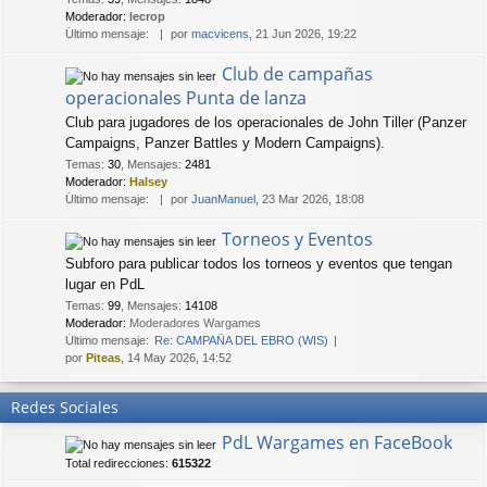
Moderador:
lecrop
Último mensaje:
por
macvicens
, 21 Jun 2026, 19:22
Club de campañas
operacionales Punta de lanza
Club para jugadores de los operacionales de John Tiller (Panzer
Campaigns, Panzer Battles y Modern Campaigns).
Temas
:
30
,
Mensajes
:
2481
Moderador:
Halsey
Último mensaje:
por
JuanManuel
, 23 Mar 2026, 18:08
Torneos y Eventos
Subforo para publicar todos los torneos y eventos que tengan
lugar en PdL
Temas
:
99
,
Mensajes
:
14108
Moderador:
Moderadores Wargames
Último mensaje:
Re: CAMPAÑA DEL EBRO (WIS)
por
Piteas
, 14 May 2026, 14:52
Redes Sociales
PdL Wargames en FaceBook
Total redirecciones:
615322