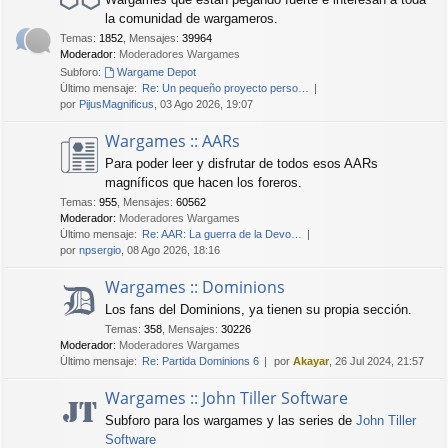
la comunidad de wargameros.
Temas
:
1852
,
Mensajes
:
39964
Moderador:
Moderadores Wargames
Subforo:
Wargame Depot
Último mensaje:
Re: Un pequeño proyecto perso…
por
PijusMagnificus
, 03 Ago 2026, 19:07
Wargames :: AARs
Para poder leer y disfrutar de todos esos AARs
magníficos que hacen los foreros.
Temas
:
955
,
Mensajes
:
60562
Moderador:
Moderadores Wargames
Último mensaje:
Re: AAR: La guerra de la Devo…
por
npsergio
, 08 Ago 2026, 18:16
Wargames :: Dominions
Los fans del Dominions, ya tienen su propia sección.
Temas
:
358
,
Mensajes
:
30226
Moderador:
Moderadores Wargames
Último mensaje:
Re: Partida Dominions 6
por
Akayar
, 26 Jul 2024, 21:57
Wargames :: John Tiller Software
Subforo para los wargames y las series de
John Tiller
Software