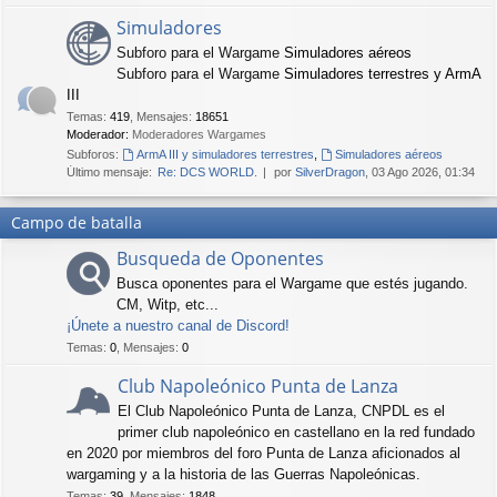
Simuladores
Subforo para el Wargame
Simuladores aéreos
Subforo para el Wargame
Simuladores terrestres y ArmA
III
Temas
:
419
,
Mensajes
:
18651
Moderador:
Moderadores Wargames
Subforos:
ArmA III y simuladores terrestres
,
Simuladores aéreos
Último mensaje:
Re: DCS WORLD.
por
SilverDragon
, 03 Ago 2026, 01:34
Campo de batalla
Busqueda de Oponentes
Busca oponentes para el Wargame que estés jugando.
CM, Witp, etc...
¡Únete a nuestro canal de Discord!
Temas
:
0
,
Mensajes
:
0
Club Napoleónico Punta de Lanza
El Club Napoleónico Punta de Lanza, CNPDL es el
primer club napoleónico en castellano en la red fundado
en 2020 por miembros del foro Punta de Lanza aficionados al
wargaming y a la historia de las Guerras Napoleónicas.
Temas
:
39
,
Mensajes
:
1848