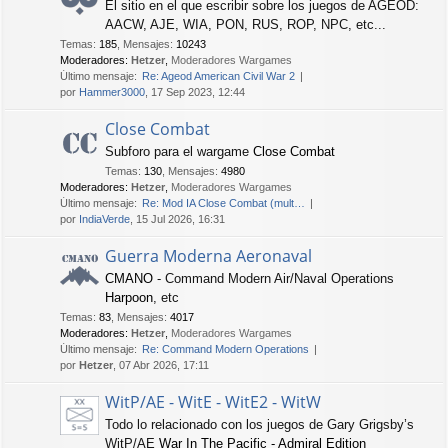
El sitio en el que escribir sobre los juegos de AGEOD:
AACW, AJE, WIA, PON, RUS, ROP, NPC, etc...
Temas
:
185
,
Mensajes
:
10243
Moderadores:
Hetzer
,
Moderadores Wargames
Último mensaje:
Re: Ageod American Civil War 2
por
Hammer3000
, 17 Sep 2023, 12:44
Close Combat
Subforo para el wargame
Close Combat
Temas
:
130
,
Mensajes
:
4980
Moderadores:
Hetzer
,
Moderadores Wargames
Último mensaje:
Re: Mod IA Close Combat (mult…
por
IndiaVerde
, 15 Jul 2026, 16:31
Guerra Moderna Aeronaval
CMANO
- Command Modern Air/Naval Operations
Harpoon
, etc
Temas
:
83
,
Mensajes
:
4017
Moderadores:
Hetzer
,
Moderadores Wargames
Último mensaje:
Re: Command Modern Operations
por
Hetzer
, 07 Abr 2026, 17:11
WitP/AE - WitE - WitE2 - WitW
Todo lo relacionado con los juegos de Gary Grigsby’s
WitP/AE
War In The Pacific - Admiral Edition