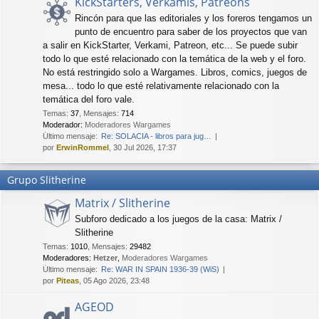
KickStarters, Verkamis, Patreons
Rincón para que las editoriales y los foreros tengamos un
punto de encuentro para saber de los proyectos que van
a salir en KickStarter, Verkami, Patreon, etc... Se puede subir
todo lo que esté relacionado con la temática de la web y el foro.
No está restringido solo a Wargames. Libros, comics, juegos de
mesa... todo lo que esté relativamente relacionado con la
temática del foro vale.
Temas
:
37
,
Mensajes
:
714
Moderador:
Moderadores Wargames
Último mensaje:
Re: SOLACIA - libros para jug…
por
ErwinRommel
, 30 Jul 2026, 17:37
Grupo Slitherine
Matrix / Slitherine
Subforo dedicado a los juegos de la casa: Matrix /
Slitherine
Temas
:
1010
,
Mensajes
:
29482
Moderadores:
Hetzer
,
Moderadores Wargames
Último mensaje:
Re: WAR IN SPAIN 1936-39 (WiS)
por
Piteas
, 05 Ago 2026, 23:48
AGEOD