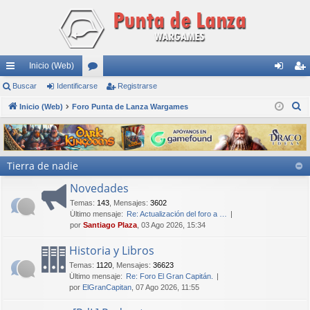
Inicio (Web)
nl
Buscar
Identificarse
or
Registrarse
de
eg
B
ac
Inicio (Web)
Foro Punta de Lanza Wargames
os
nti
ist
u
es
fic
ra
s
rá
ar
rs
c
Tierra de nadie
a
pi
se
e
r
Novedades
do
Temas
:
143
,
Mensajes
:
3602
s
Último mensaje:
Re: Actualización del foro a …
por
Santiago Plaza
, 03 Ago 2026, 15:34
Historia y Libros
Temas
:
1120
,
Mensajes
:
36623
Último mensaje:
Re: Foro El Gran Capitán.
por
ElGranCapitan
, 07 Ago 2026, 11:55