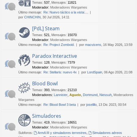
Temas
:
537
,
Mensajes
:
11821
Moderador:
Moderadores Wargames
Último mensaje:
Re: Nuevo táctico a la vista:…
por
CHINCHIN
, 30 Jul 2026, 14:11
[PdL] Steam
Temas
:
521
,
Mensajes
:
15070
Moderador:
Moderadores Wargames
Último mensaje:
Re: Project Zomboid.
por
macvicens
, 16 May 2026, 13:59
Paradox Interactive
Temas
:
128
,
Mensajes
:
7379
Moderador:
Moderadores Wargames
Último mensaje:
Re: Stellaris: nuevo 4x
por
LordSpain
, 06 Ago 2026, 21:08
Blood Bowl
Temas
:
393
,
Mensajes
:
21210
Moderadores:
Lannister
,
Aguelo
,
Dortmund
,
Niessuh
,
Moderadores
Wargames
Último mensaje:
Re: Blood Bowl 3 beta
por
joselillo
, 13 Dic 2023, 00:54
Simuladores
Temas
:
419
,
Mensajes
:
18651
Moderador:
Moderadores Wargames
Subforos:
ArmA III y simuladores terrestres
,
Simuladores aéreos