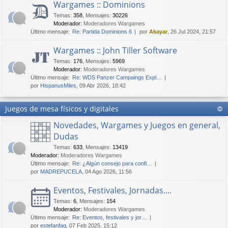
Wargames :: Dominions
Temas
:
358
,
Mensajes
:
30226
Moderador:
Moderadores Wargames
Último mensaje:
Re: Partida Dominions 6
por
Akayar
, 26 Jul 2024, 21:57
Wargames :: John Tiller Software
Temas
:
176
,
Mensajes
:
5969
Moderador:
Moderadores Wargames
Último mensaje:
Re: WDS Panzer Campaings Expl…
por
HispanusMiles
, 09 Abr 2026, 18:42
Juegos de mesa físicos y digitales
Novedades, Wargames y Juegos en general,
Dudas
Temas
:
633
,
Mensajes
:
13419
Moderador:
Moderadores Wargames
Último mensaje:
Re: ¿Algún consejo para confi…
por
MADREPUCELA
, 04 Ago 2026, 11:56
Eventos, Festivales, Jornadas....
Temas
:
6
,
Mensajes
:
154
Moderador:
Moderadores Wargames
Último mensaje:
Re: Eventos, festivales y jor…
por
estefanfaq
, 07 Feb 2025, 15:12