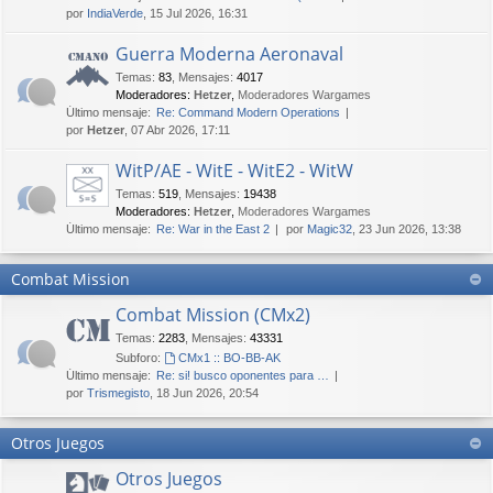
por
IndiaVerde
, 15 Jul 2026, 16:31
Guerra Moderna Aeronaval
Temas
:
83
,
Mensajes
:
4017
Moderadores:
Hetzer
,
Moderadores Wargames
Último mensaje:
Re: Command Modern Operations
por
Hetzer
, 07 Abr 2026, 17:11
WitP/AE - WitE - WitE2 - WitW
Temas
:
519
,
Mensajes
:
19438
Moderadores:
Hetzer
,
Moderadores Wargames
Último mensaje:
Re: War in the East 2
por
Magic32
, 23 Jun 2026, 13:38
Combat Mission
Combat Mission (CMx2)
Temas
:
2283
,
Mensajes
:
43331
Subforo:
CMx1 :: BO-BB-AK
Último mensaje:
Re: si! busco oponentes para …
por
Trismegisto
, 18 Jun 2026, 20:54
Otros Juegos
Otros Juegos