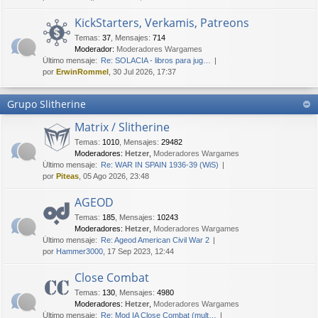
KickStarters, Verkamis, Patreons
Temas
:
37
,
Mensajes
:
714
Moderador:
Moderadores Wargames
Último mensaje:
Re: SOLACIA - libros para jug…
por
ErwinRommel
, 30 Jul 2026, 17:37
Grupo Slitherine
Matrix / Slitherine
Temas
:
1010
,
Mensajes
:
29482
Moderadores:
Hetzer
,
Moderadores Wargames
Último mensaje:
Re: WAR IN SPAIN 1936-39 (WiS)
por
Piteas
, 05 Ago 2026, 23:48
AGEOD
Temas
:
185
,
Mensajes
:
10243
Moderadores:
Hetzer
,
Moderadores Wargames
Último mensaje:
Re: Ageod American Civil War 2
por
Hammer3000
, 17 Sep 2023, 12:44
Close Combat
Temas
:
130
,
Mensajes
:
4980
Moderadores:
Hetzer
,
Moderadores Wargames
Último mensaje:
Re: Mod IA Close Combat (mult…