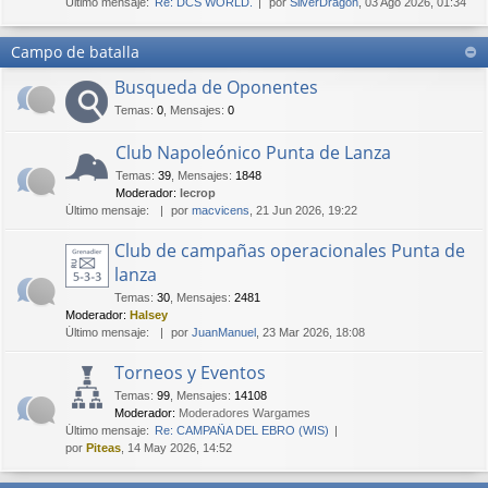
Último mensaje:
Re: DCS WORLD.
por
SilverDragon
, 03 Ago 2026, 01:34
Campo de batalla
Busqueda de Oponentes
Temas
:
0
,
Mensajes
:
0
Club Napoleónico Punta de Lanza
Temas
:
39
,
Mensajes
:
1848
Moderador:
lecrop
Último mensaje:
por
macvicens
, 21 Jun 2026, 19:22
Club de campañas operacionales Punta de
lanza
Temas
:
30
,
Mensajes
:
2481
Moderador:
Halsey
Último mensaje:
por
JuanManuel
, 23 Mar 2026, 18:08
Torneos y Eventos
Temas
:
99
,
Mensajes
:
14108
Moderador:
Moderadores Wargames
Último mensaje:
Re: CAMPAÑA DEL EBRO (WIS)
por
Piteas
, 14 May 2026, 14:52