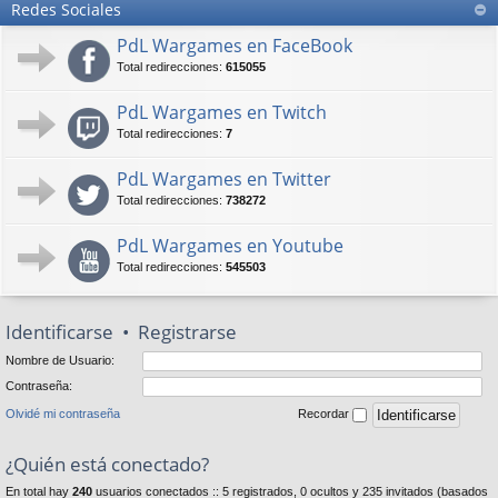
Redes Sociales
PdL Wargames en FaceBook
Total redirecciones:
615055
PdL Wargames en Twitch
Total redirecciones:
7
PdL Wargames en Twitter
Total redirecciones:
738272
PdL Wargames en Youtube
Total redirecciones:
545503
Identificarse
•
Registrarse
Nombre de Usuario:
Contraseña:
Olvidé mi contraseña
Recordar
¿Quién está conectado?
En total hay
240
usuarios conectados :: 5 registrados, 0 ocultos y 235 invitados (basados