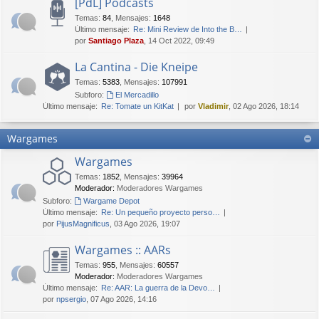
[PdL] Podcasts
Temas
:
84
,
Mensajes
:
1648
Último mensaje:
Re: Mini Review de Into the B…
por
Santiago Plaza
, 14 Oct 2022, 09:49
La Cantina - Die Kneipe
Temas
:
5383
,
Mensajes
:
107991
Subforo:
El Mercadillo
Último mensaje:
Re: Tomate un KitKat
por
Vladimir
, 02 Ago 2026, 18:14
Wargames
Wargames
Temas
:
1852
,
Mensajes
:
39964
Moderador:
Moderadores Wargames
Subforo:
Wargame Depot
Último mensaje:
Re: Un pequeño proyecto perso…
por
PijusMagnificus
, 03 Ago 2026, 19:07
Wargames :: AARs
Temas
:
955
,
Mensajes
:
60557
Moderador:
Moderadores Wargames
Último mensaje:
Re: AAR: La guerra de la Devo…
por
npsergio
, 07 Ago 2026, 14:16