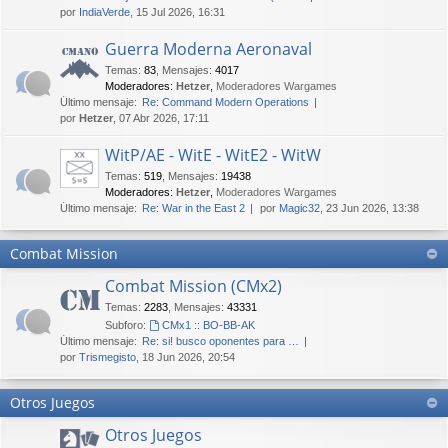
por
IndiaVerde
, 15 Jul 2026, 16:31
Guerra Moderna Aeronaval
Temas
:
83
,
Mensajes
:
4017
Moderadores:
Hetzer
,
Moderadores Wargames
Último mensaje:
Re: Command Modern Operations
por
Hetzer
, 07 Abr 2026, 17:11
WitP/AE - WitE - WitE2 - WitW
Temas
:
519
,
Mensajes
:
19438
Moderadores:
Hetzer
,
Moderadores Wargames
Último mensaje:
Re: War in the East 2
por
Magic32
, 23 Jun 2026, 13:38
Combat Mission
Combat Mission (CMx2)
Temas
:
2283
,
Mensajes
:
43331
Subforo:
CMx1 :: BO-BB-AK
Último mensaje:
Re: si! busco oponentes para …
por
Trismegisto
, 18 Jun 2026, 20:54
Otros Juegos
Otros Juegos