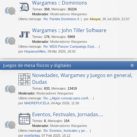
Wargames :: Dominions
Temas
:
358
,
Mensajes
:
30226
Moderador:
Moderadores Wargames
Último mensaje:
Re: Partida Dominions 6
por
Akayar
, 26 Jul 2024, 21:57
Wargames :: John Tiller Software
Temas
:
176
,
Mensajes
:
5969
Moderador:
Moderadores Wargames
Último mensaje:
Re: WDS Panzer Campaings Expl…
por
HispanusMiles
, 09 Abr 2026, 18:42
Juegos de mesa físicos y digitales
Novedades, Wargames y Juegos en general,
Dudas
Temas
:
633
,
Mensajes
:
13419
Moderador:
Moderadores Wargames
Último mensaje:
Re: ¿Algún consejo para confi…
por
MADREPUCELA
, 04 Ago 2026, 11:56
Eventos, Festivales, Jornadas....
Temas
:
6
,
Mensajes
:
154
Moderador:
Moderadores Wargames
Último mensaje:
Re: Eventos, festivales y jor…
por
estefanfaq
, 07 Feb 2025, 15:12