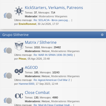
KickStarters, Verkamis, Patreons
Temas
:
37
,
Mensajes
:
714
Moderador:
Moderadores Wargames
Último mensaje:
Re: SOLACIA - libros para jug…
por
ErwinRommel
, 30 Jul 2026, 17:37
Grupo Slitherine
Matrix / Slitherine
Temas
:
1010
,
Mensajes
:
29482
Moderadores:
Hetzer
,
Moderadores Wargames
Último mensaje:
Re: WAR IN SPAIN 1936-39 (WiS)
por
Piteas
, 05 Ago 2026, 23:48
AGEOD
Temas
:
185
,
Mensajes
:
10243
Moderadores:
Hetzer
,
Moderadores Wargames
Último mensaje:
Re: Ageod American Civil War 2
por
Hammer3000
, 17 Sep 2023, 12:44
Close Combat
Temas
:
130
,
Mensajes
:
4980
Moderadores:
Hetzer
,
Moderadores Wargames
Último mensaje:
Re: Mod IA Close Combat (mult…