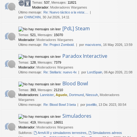
Temas
:
537
,
Mensajes
:
11821
Moderador:
Moderadores Wargames
Último mensaje:
Re: Nuevo táctico a la vista:…
por
CHINCHIN
, 30 Jul 2026, 14:11
[PdL] Steam
Temas
:
521
,
Mensajes
:
15070
Moderador:
Moderadores Wargames
Último mensaje:
Re: Project Zomboid.
por
macvicens
, 16 May 2026, 13:59
Paradox Interactive
Temas
:
128
,
Mensajes
:
7379
Moderador:
Moderadores Wargames
Último mensaje:
Re: Stellaris: nuevo 4x
por
LordSpain
, 06 Ago 2026, 21:08
Blood Bowl
Temas
:
393
,
Mensajes
:
21210
Moderadores:
Lannister
,
Aguelo
,
Dortmund
,
Niessuh
,
Moderadores
Wargames
Último mensaje:
Re: Blood Bowl 3 beta
por
joselillo
, 13 Dic 2023, 00:54
Simuladores
Temas
:
419
,
Mensajes
:
18651
Moderador:
Moderadores Wargames
Subforos:
ArmA III y simuladores terrestres
,
Simuladores aéreos