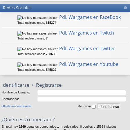
Redes Sociales
PdL Wargames en FaceBook
Total redirecciones:
615374
PdL Wargames en Twitch
Total redirecciones:
7
PdL Wargames en Twitter
Total redirecciones:
738639
PdL Wargames en Youtube
Total redirecciones:
545829
Identificarse
•
Registrarse
Nombre de Usuario:
Contraseña:
Olvidé mi contraseña
Recordar
¿Quién está conectado?
En total hay
1569
usuarios conectados :: 4 registrados, 0 ocultos y 1565 invitados