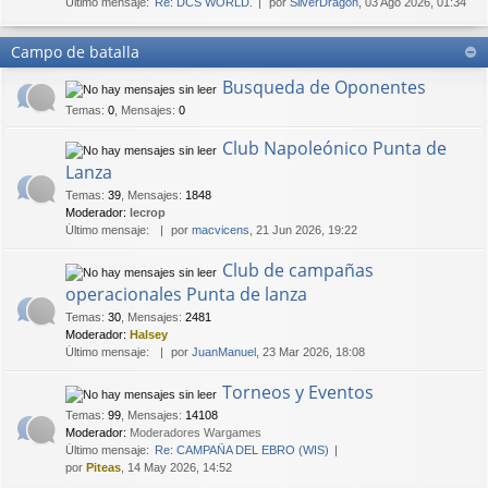
Último mensaje:
Re: DCS WORLD.
por
SilverDragon
, 03 Ago 2026, 01:34
Campo de batalla
Busqueda de Oponentes
Temas
:
0
,
Mensajes
:
0
Club Napoleónico Punta de
Lanza
Temas
:
39
,
Mensajes
:
1848
Moderador:
lecrop
Último mensaje:
por
macvicens
, 21 Jun 2026, 19:22
Club de campañas
operacionales Punta de lanza
Temas
:
30
,
Mensajes
:
2481
Moderador:
Halsey
Último mensaje:
por
JuanManuel
, 23 Mar 2026, 18:08
Torneos y Eventos
Temas
:
99
,
Mensajes
:
14108
Moderador:
Moderadores Wargames
Último mensaje:
Re: CAMPAÑA DEL EBRO (WIS)
por
Piteas
, 14 May 2026, 14:52