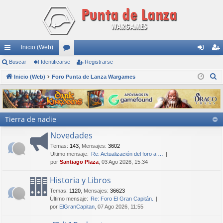
Inicio (Web)
nl
Buscar
Identificarse
or
Registrarse
de
eg
B
ac
Inicio (Web)
Foro Punta de Lanza Wargames
os
nti
ist
u
es
fic
ra
s
rá
ar
rs
c
Tierra de nadie
a
pi
se
e
r
Novedades
do
Temas
:
143
,
Mensajes
:
3602
s
Último mensaje:
Re: Actualización del foro a …
por
Santiago Plaza
, 03 Ago 2026, 15:34
Historia y Libros
Temas
:
1120
,
Mensajes
:
36623
Último mensaje:
Re: Foro El Gran Capitán.
por
ElGranCapitan
, 07 Ago 2026, 11:55