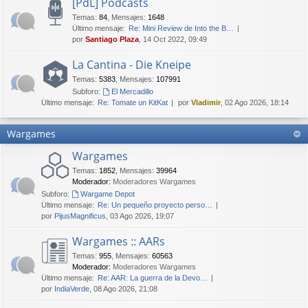
[PdL] Podcasts
Temas
:
84
,
Mensajes
:
1648
Último mensaje:
Re: Mini Review de Into the B…
por
Santiago Plaza
, 14 Oct 2022, 09:49
La Cantina - Die Kneipe
Temas
:
5383
,
Mensajes
:
107991
Subforo:
El Mercadillo
Último mensaje:
Re: Tomate un KitKat
por
Vladimir
, 02 Ago 2026, 18:14
Wargames
Wargames
Temas
:
1852
,
Mensajes
:
39964
Moderador:
Moderadores Wargames
Subforo:
Wargame Depot
Último mensaje:
Re: Un pequeño proyecto perso…
por
PijusMagnificus
, 03 Ago 2026, 19:07
Wargames :: AARs
Temas
:
955
,
Mensajes
:
60563
Moderador:
Moderadores Wargames
Último mensaje:
Re: AAR: La guerra de la Devo…
por
IndiaVerde
, 08 Ago 2026, 21:08