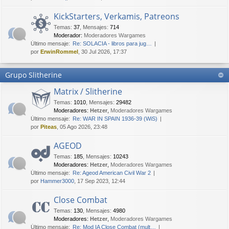
KickStarters, Verkamis, Patreons
Temas
:
37
,
Mensajes
:
714
Moderador:
Moderadores Wargames
Último mensaje:
Re: SOLACIA - libros para jug…
por
ErwinRommel
, 30 Jul 2026, 17:37
Grupo Slitherine
Matrix / Slitherine
Temas
:
1010
,
Mensajes
:
29482
Moderadores:
Hetzer
,
Moderadores Wargames
Último mensaje:
Re: WAR IN SPAIN 1936-39 (WiS)
por
Piteas
, 05 Ago 2026, 23:48
AGEOD
Temas
:
185
,
Mensajes
:
10243
Moderadores:
Hetzer
,
Moderadores Wargames
Último mensaje:
Re: Ageod American Civil War 2
por
Hammer3000
, 17 Sep 2023, 12:44
Close Combat
Temas
:
130
,
Mensajes
:
4980
Moderadores:
Hetzer
,
Moderadores Wargames
Último mensaje:
Re: Mod IA Close Combat (mult…