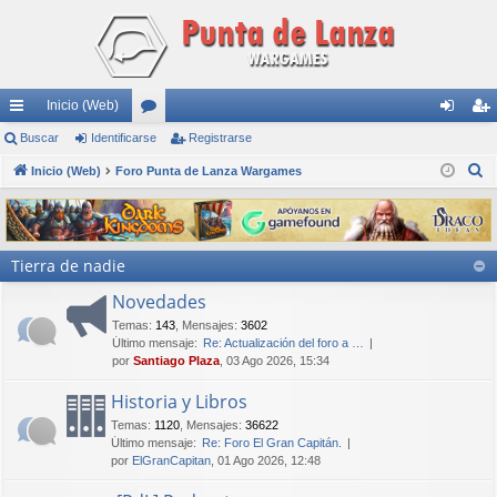
Inicio (Web)
nl
Buscar
Identificarse
or
Registrarse
de
eg
B
ac
Inicio (Web)
Foro Punta de Lanza Wargames
os
nti
ist
u
es
fic
ra
s
rá
ar
rs
c
Tierra de nadie
a
pi
se
e
r
Novedades
do
Temas
:
143
,
Mensajes
:
3602
s
Último mensaje:
Re: Actualización del foro a …
por
Santiago Plaza
, 03 Ago 2026, 15:34
Historia y Libros
Temas
:
1120
,
Mensajes
:
36622
Último mensaje:
Re: Foro El Gran Capitán.
por
ElGranCapitan
, 01 Ago 2026, 12:48