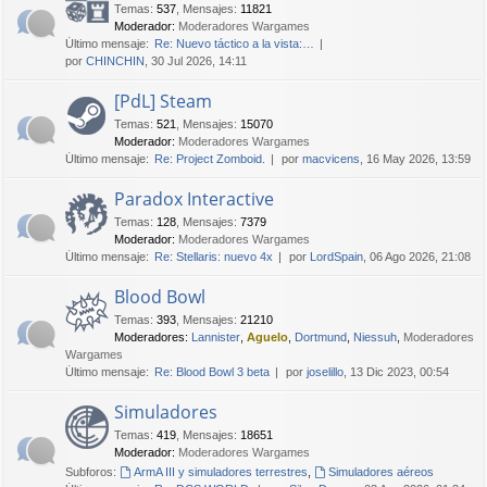
Temas
:
537
,
Mensajes
:
11821
Moderador:
Moderadores Wargames
Último mensaje:
Re: Nuevo táctico a la vista:…
por
CHINCHIN
, 30 Jul 2026, 14:11
[PdL] Steam
Temas
:
521
,
Mensajes
:
15070
Moderador:
Moderadores Wargames
Último mensaje:
Re: Project Zomboid.
por
macvicens
, 16 May 2026, 13:59
Paradox Interactive
Temas
:
128
,
Mensajes
:
7379
Moderador:
Moderadores Wargames
Último mensaje:
Re: Stellaris: nuevo 4x
por
LordSpain
, 06 Ago 2026, 21:08
Blood Bowl
Temas
:
393
,
Mensajes
:
21210
Moderadores:
Lannister
,
Aguelo
,
Dortmund
,
Niessuh
,
Moderadores
Wargames
Último mensaje:
Re: Blood Bowl 3 beta
por
joselillo
, 13 Dic 2023, 00:54
Simuladores
Temas
:
419
,
Mensajes
:
18651
Moderador:
Moderadores Wargames
Subforos:
ArmA III y simuladores terrestres
,
Simuladores aéreos