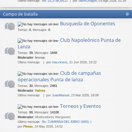
Último mensaje:
Re: DCS WORLD.
por
SilverDragon
, 03 Ago 2026, 01:34
Campo de batalla
Busqueda de Oponentes
Temas
:
0
,
Mensajes
:
0
Club Napoleónico Punta de
Lanza
Temas
:
39
,
Mensajes
:
1848
Moderador:
lecrop
Último mensaje:
por
macvicens
, 21 Jun 2026, 19:22
Club de campañas
operacionales Punta de lanza
Temas
:
30
,
Mensajes
:
2481
Moderador:
Halsey
Último mensaje:
por
JuanManuel
, 23 Mar 2026, 18:08
Torneos y Eventos
Temas
:
99
,
Mensajes
:
14108
Moderador:
Moderadores Wargames
Último mensaje:
Re: CAMPAÑA DEL EBRO (WIS)
por
Piteas
, 14 May 2026, 14:52