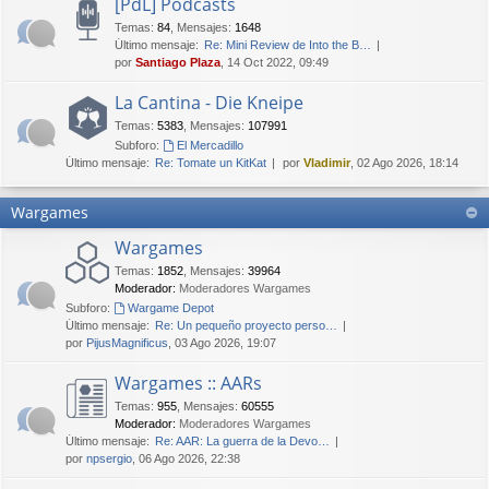
[PdL] Podcasts
Temas
:
84
,
Mensajes
:
1648
Último mensaje:
Re: Mini Review de Into the B…
por
Santiago Plaza
, 14 Oct 2022, 09:49
La Cantina - Die Kneipe
Temas
:
5383
,
Mensajes
:
107991
Subforo:
El Mercadillo
Último mensaje:
Re: Tomate un KitKat
por
Vladimir
, 02 Ago 2026, 18:14
Wargames
Wargames
Temas
:
1852
,
Mensajes
:
39964
Moderador:
Moderadores Wargames
Subforo:
Wargame Depot
Último mensaje:
Re: Un pequeño proyecto perso…
por
PijusMagnificus
, 03 Ago 2026, 19:07
Wargames :: AARs
Temas
:
955
,
Mensajes
:
60555
Moderador:
Moderadores Wargames
Último mensaje:
Re: AAR: La guerra de la Devo…
por
npsergio
, 06 Ago 2026, 22:38