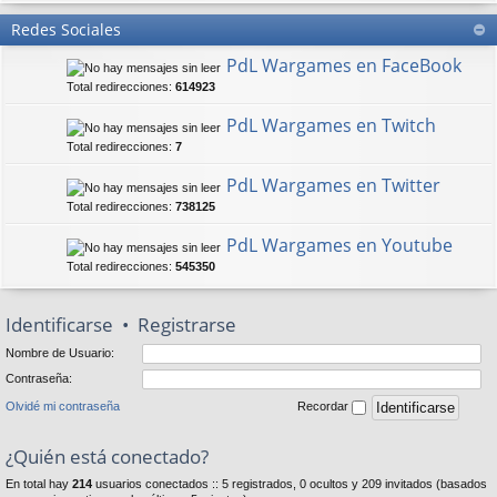
Redes Sociales
PdL Wargames en FaceBook
Total redirecciones:
614923
PdL Wargames en Twitch
Total redirecciones:
7
PdL Wargames en Twitter
Total redirecciones:
738125
PdL Wargames en Youtube
Total redirecciones:
545350
Identificarse
•
Registrarse
Nombre de Usuario:
Contraseña:
Olvidé mi contraseña
Recordar
¿Quién está conectado?
En total hay
214
usuarios conectados :: 5 registrados, 0 ocultos y 209 invitados (basados