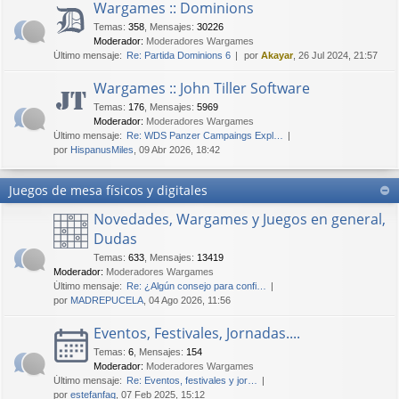
Wargames :: Dominions
Temas
:
358
,
Mensajes
:
30226
Moderador:
Moderadores Wargames
Último mensaje:
Re: Partida Dominions 6
por
Akayar
, 26 Jul 2024, 21:57
Wargames :: John Tiller Software
Temas
:
176
,
Mensajes
:
5969
Moderador:
Moderadores Wargames
Último mensaje:
Re: WDS Panzer Campaings Expl…
por
HispanusMiles
, 09 Abr 2026, 18:42
Juegos de mesa físicos y digitales
Novedades, Wargames y Juegos en general,
Dudas
Temas
:
633
,
Mensajes
:
13419
Moderador:
Moderadores Wargames
Último mensaje:
Re: ¿Algún consejo para confi…
por
MADREPUCELA
, 04 Ago 2026, 11:56
Eventos, Festivales, Jornadas....
Temas
:
6
,
Mensajes
:
154
Moderador:
Moderadores Wargames
Último mensaje:
Re: Eventos, festivales y jor…
por
estefanfaq
, 07 Feb 2025, 15:12