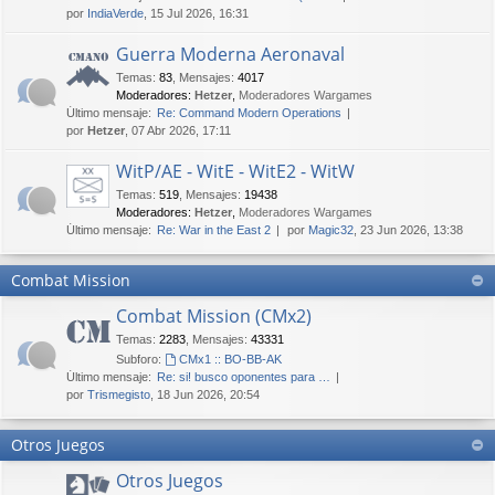
por
IndiaVerde
, 15 Jul 2026, 16:31
Guerra Moderna Aeronaval
Temas
:
83
,
Mensajes
:
4017
Moderadores:
Hetzer
,
Moderadores Wargames
Último mensaje:
Re: Command Modern Operations
por
Hetzer
, 07 Abr 2026, 17:11
WitP/AE - WitE - WitE2 - WitW
Temas
:
519
,
Mensajes
:
19438
Moderadores:
Hetzer
,
Moderadores Wargames
Último mensaje:
Re: War in the East 2
por
Magic32
, 23 Jun 2026, 13:38
Combat Mission
Combat Mission (CMx2)
Temas
:
2283
,
Mensajes
:
43331
Subforo:
CMx1 :: BO-BB-AK
Último mensaje:
Re: si! busco oponentes para …
por
Trismegisto
, 18 Jun 2026, 20:54
Otros Juegos
Otros Juegos