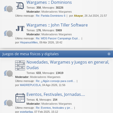
Wargames :: Dominions
Temas
:
358
,
Mensajes
:
30226
Moderador:
Moderadores Wargames
Último mensaje:
Re: Partida Dominions 6
por
Akayar
, 26 Jul 2024, 21:57
Wargames :: John Tiller Software
Temas
:
176
,
Mensajes
:
5969
Moderador:
Moderadores Wargames
Último mensaje:
Re: WDS Panzer Campaings Expl…
por
HispanusMiles
, 09 Abr 2026, 18:42
Juegos de mesa físicos y digitales
Novedades, Wargames y Juegos en general,
Dudas
Temas
:
633
,
Mensajes
:
13419
Moderador:
Moderadores Wargames
Último mensaje:
Re: ¿Algún consejo para confi…
por
MADREPUCELA
, 04 Ago 2026, 11:56
Eventos, Festivales, Jornadas....
Temas
:
6
,
Mensajes
:
154
Moderador:
Moderadores Wargames
Último mensaje:
Re: Eventos, festivales y jor…
por
estefanfaq
, 07 Feb 2025, 15:12