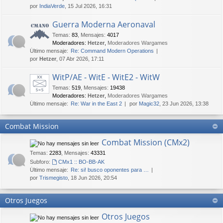
por
IndiaVerde
, 15 Jul 2026, 16:31
Guerra Moderna Aeronaval
Temas
:
83
,
Mensajes
:
4017
Moderadores:
Hetzer
,
Moderadores Wargames
Último mensaje:
Re: Command Modern Operations
por
Hetzer
, 07 Abr 2026, 17:11
WitP/AE - WitE - WitE2 - WitW
Temas
:
519
,
Mensajes
:
19438
Moderadores:
Hetzer
,
Moderadores Wargames
Último mensaje:
Re: War in the East 2
por
Magic32
, 23 Jun 2026, 13:38
Combat Mission
Combat Mission (CMx2)
Temas
:
2283
,
Mensajes
:
43331
Subforo:
CMx1 :: BO-BB-AK
Último mensaje:
Re: si! busco oponentes para …
por
Trismegisto
, 18 Jun 2026, 20:54
Otros Juegos
Otros Juegos