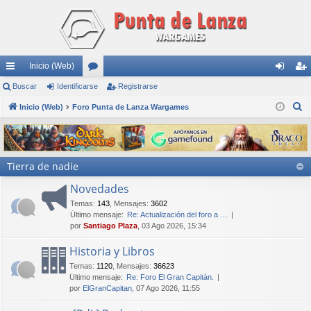
Inicio (Web)
nl
Buscar
Identificarse
or
Registrarse
de
eg
B
ac
Inicio (Web)
Foro Punta de Lanza Wargames
os
nti
ist
u
es
fic
ra
s
rá
ar
rs
c
Tierra de nadie
a
pi
se
e
r
Novedades
do
Temas
:
143
,
Mensajes
:
3602
s
Último mensaje:
Re: Actualización del foro a …
por
Santiago Plaza
, 03 Ago 2026, 15:34
Historia y Libros
Temas
:
1120
,
Mensajes
:
36623
Último mensaje:
Re: Foro El Gran Capitán.
por
ElGranCapitan
, 07 Ago 2026, 11:55