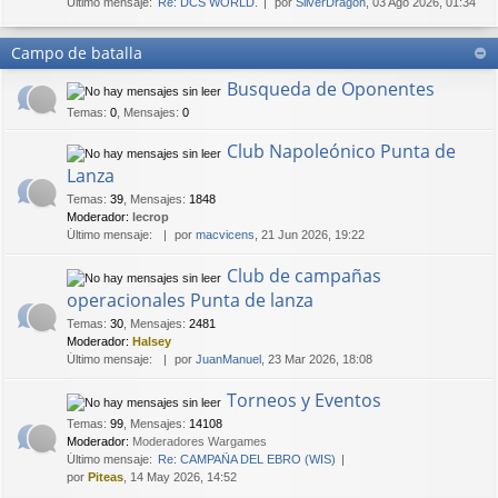
Último mensaje:
Re: DCS WORLD.
por
SilverDragon
, 03 Ago 2026, 01:34
Campo de batalla
Busqueda de Oponentes
Temas
:
0
,
Mensajes
:
0
Club Napoleónico Punta de
Lanza
Temas
:
39
,
Mensajes
:
1848
Moderador:
lecrop
Último mensaje:
por
macvicens
, 21 Jun 2026, 19:22
Club de campañas
operacionales Punta de lanza
Temas
:
30
,
Mensajes
:
2481
Moderador:
Halsey
Último mensaje:
por
JuanManuel
, 23 Mar 2026, 18:08
Torneos y Eventos
Temas
:
99
,
Mensajes
:
14108
Moderador:
Moderadores Wargames
Último mensaje:
Re: CAMPAÑA DEL EBRO (WIS)
por
Piteas
, 14 May 2026, 14:52