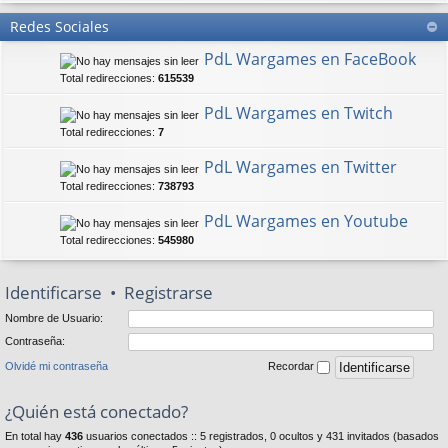
Redes Sociales
PdL Wargames en FaceBook
Total redirecciones:
615539
PdL Wargames en Twitch
Total redirecciones:
7
PdL Wargames en Twitter
Total redirecciones:
738793
PdL Wargames en Youtube
Total redirecciones:
545980
Identificarse
•
Registrarse
Nombre de Usuario:
Contraseña:
Olvidé mi contraseña
Recordar
¿Quién está conectado?
En total hay
436
usuarios conectados :: 5 registrados, 0 ocultos y 431 invitados (basados