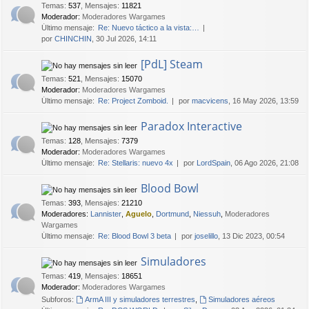
Temas
:
537
,
Mensajes
:
11821
Moderador:
Moderadores Wargames
Último mensaje:
Re: Nuevo táctico a la vista:…
por
CHINCHIN
, 30 Jul 2026, 14:11
[PdL] Steam
Temas
:
521
,
Mensajes
:
15070
Moderador:
Moderadores Wargames
Último mensaje:
Re: Project Zomboid.
por
macvicens
, 16 May 2026, 13:59
Paradox Interactive
Temas
:
128
,
Mensajes
:
7379
Moderador:
Moderadores Wargames
Último mensaje:
Re: Stellaris: nuevo 4x
por
LordSpain
, 06 Ago 2026, 21:08
Blood Bowl
Temas
:
393
,
Mensajes
:
21210
Moderadores:
Lannister
,
Aguelo
,
Dortmund
,
Niessuh
,
Moderadores
Wargames
Último mensaje:
Re: Blood Bowl 3 beta
por
joselillo
, 13 Dic 2023, 00:54
Simuladores
Temas
:
419
,
Mensajes
:
18651
Moderador:
Moderadores Wargames
Subforos:
ArmA III y simuladores terrestres
,
Simuladores aéreos