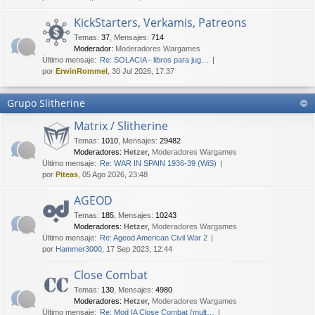
KickStarters, Verkamis, Patreons
Temas
:
37
,
Mensajes
:
714
Moderador:
Moderadores Wargames
Último mensaje:
Re: SOLACIA - libros para jug…
por
ErwinRommel
, 30 Jul 2026, 17:37
Grupo Slitherine
Matrix / Slitherine
Temas
:
1010
,
Mensajes
:
29482
Moderadores:
Hetzer
,
Moderadores Wargames
Último mensaje:
Re: WAR IN SPAIN 1936-39 (WiS)
por
Piteas
, 05 Ago 2026, 23:48
AGEOD
Temas
:
185
,
Mensajes
:
10243
Moderadores:
Hetzer
,
Moderadores Wargames
Último mensaje:
Re: Ageod American Civil War 2
por
Hammer3000
, 17 Sep 2023, 12:44
Close Combat
Temas
:
130
,
Mensajes
:
4980
Moderadores:
Hetzer
,
Moderadores Wargames
Último mensaje:
Re: Mod IA Close Combat (mult…