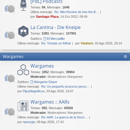
[PdL] Podcasts
Temas
:
84
,
Mensajes
:
1648
Último mensaje:
Re: Mini Review de Into the B…
por
Santiago Plaza
, 14 Oct 2022, 09:49
La Cantina - Die Kneipe
Temas
:
5383
,
Mensajes
:
107991
Subforo:
El Mercadillo
Último mensaje:
Re: Tomate un KitKat
por
Vladimir
, 02 Ago 2026, 18:14
Wargames
Wargames
Temas
:
1852
,
Mensajes
:
39964
Moderador:
Moderadores Wargames
Subforo:
Wargame Depot
Último mensaje:
Re: Un pequeño proyecto perso…
por
PijusMagnificus
, 03 Ago 2026, 19:07
Wargames :: AARs
Temas
:
955
,
Mensajes
:
60569
Moderador:
Moderadores Wargames
Último mensaje:
Re: AAR: La guerra de la Devo…
por
npsergio
, 09 Ago 2026, 17:42