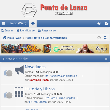
Inicio (Web)
nl
Buscar
Identificarse
or
Registrarse
de
eg
B
ac
Inicio (Web)
Foro Punta de Lanza Wargames
os
nti
ist
u
es
fic
ra
s
rá
ar
rs
c
Tierra de nadie
a
pi
se
e
r
Novedades
do
Temas
:
143
,
Mensajes
:
3602
s
Último mensaje:
Re: Actualización del foro a …
por
Santiago Plaza
, 03 Ago 2026, 15:34
Historia y Libros
Temas
:
1120
,
Mensajes
:
36623
Último mensaje:
Re: Foro El Gran Capitán.
por
ElGranCapitan
, 07 Ago 2026, 11:55