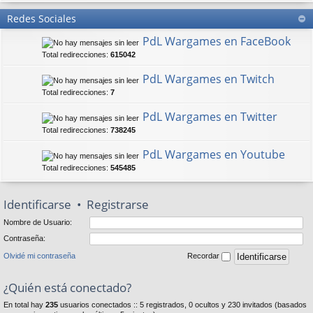
Redes Sociales
PdL Wargames en FaceBook
Total redirecciones:
615042
PdL Wargames en Twitch
Total redirecciones:
7
PdL Wargames en Twitter
Total redirecciones:
738245
PdL Wargames en Youtube
Total redirecciones:
545485
Identificarse
•
Registrarse
Nombre de Usuario:
Contraseña:
Olvidé mi contraseña
Recordar
¿Quién está conectado?
En total hay
235
usuarios conectados :: 5 registrados, 0 ocultos y 230 invitados (basados