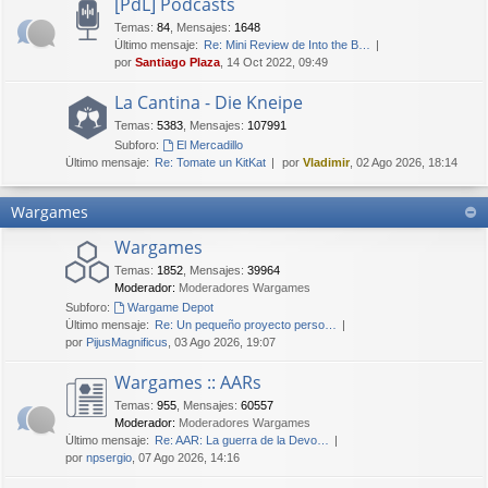
[PdL] Podcasts
Temas
:
84
,
Mensajes
:
1648
Último mensaje:
Re: Mini Review de Into the B…
por
Santiago Plaza
, 14 Oct 2022, 09:49
La Cantina - Die Kneipe
Temas
:
5383
,
Mensajes
:
107991
Subforo:
El Mercadillo
Último mensaje:
Re: Tomate un KitKat
por
Vladimir
, 02 Ago 2026, 18:14
Wargames
Wargames
Temas
:
1852
,
Mensajes
:
39964
Moderador:
Moderadores Wargames
Subforo:
Wargame Depot
Último mensaje:
Re: Un pequeño proyecto perso…
por
PijusMagnificus
, 03 Ago 2026, 19:07
Wargames :: AARs
Temas
:
955
,
Mensajes
:
60557
Moderador:
Moderadores Wargames
Último mensaje:
Re: AAR: La guerra de la Devo…
por
npsergio
, 07 Ago 2026, 14:16