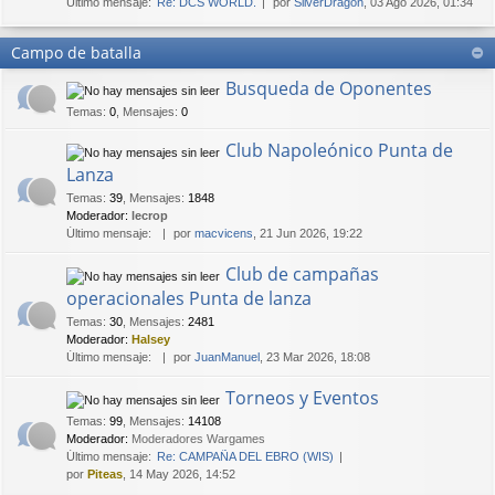
Último mensaje:
Re: DCS WORLD.
por
SilverDragon
, 03 Ago 2026, 01:34
Campo de batalla
Busqueda de Oponentes
Temas
:
0
,
Mensajes
:
0
Club Napoleónico Punta de
Lanza
Temas
:
39
,
Mensajes
:
1848
Moderador:
lecrop
Último mensaje:
por
macvicens
, 21 Jun 2026, 19:22
Club de campañas
operacionales Punta de lanza
Temas
:
30
,
Mensajes
:
2481
Moderador:
Halsey
Último mensaje:
por
JuanManuel
, 23 Mar 2026, 18:08
Torneos y Eventos
Temas
:
99
,
Mensajes
:
14108
Moderador:
Moderadores Wargames
Último mensaje:
Re: CAMPAÑA DEL EBRO (WIS)
por
Piteas
, 14 May 2026, 14:52