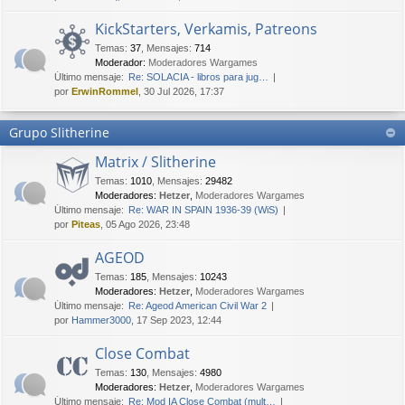
KickStarters, Verkamis, Patreons
Temas
:
37
,
Mensajes
:
714
Moderador:
Moderadores Wargames
Último mensaje:
Re: SOLACIA - libros para jug…
por
ErwinRommel
, 30 Jul 2026, 17:37
Grupo Slitherine
Matrix / Slitherine
Temas
:
1010
,
Mensajes
:
29482
Moderadores:
Hetzer
,
Moderadores Wargames
Último mensaje:
Re: WAR IN SPAIN 1936-39 (WiS)
por
Piteas
, 05 Ago 2026, 23:48
AGEOD
Temas
:
185
,
Mensajes
:
10243
Moderadores:
Hetzer
,
Moderadores Wargames
Último mensaje:
Re: Ageod American Civil War 2
por
Hammer3000
, 17 Sep 2023, 12:44
Close Combat
Temas
:
130
,
Mensajes
:
4980
Moderadores:
Hetzer
,
Moderadores Wargames
Último mensaje:
Re: Mod IA Close Combat (mult…