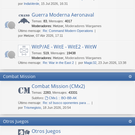
por
IndiaVerde
, 15 Jul 2026, 16:31
Guerra Moderna Aeronaval
Temas
:
83
,
Mensajes
:
4017
Moderadores:
Hetzer
,
Moderadores Wargames
Último mensaje:
Re: Command Modern Operations
por
Hetzer
, 07 Abr 2026, 17:11
WitP/AE - WitE - WitE2 - WitW
Temas
:
519
,
Mensajes
:
19438
Moderadores:
Hetzer
,
Moderadores Wargames
Último mensaje:
Re: War in the East 2
por
Magic32
, 23 Jun 2026, 13:38
Combat Mission
Combat Mission (CMx2)
Temas
:
2283
,
Mensajes
:
43331
Subforo:
CMx1 :: BO-BB-AK
Último mensaje:
Re: si! busco oponentes para …
por
Trismegisto
, 18 Jun 2026, 20:54
Otros Juegos
Otros Juegos