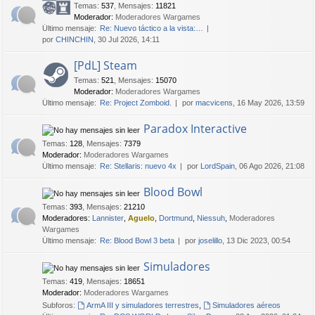
Temas
:
537
,
Mensajes
:
11821
Moderador:
Moderadores Wargames
Último mensaje:
Re: Nuevo táctico a la vista:…
por
CHINCHIN
, 30 Jul 2026, 14:11
[PdL] Steam
Temas
:
521
,
Mensajes
:
15070
Moderador:
Moderadores Wargames
Último mensaje:
Re: Project Zomboid.
por
macvicens
, 16 May 2026, 13:59
Paradox Interactive
Temas
:
128
,
Mensajes
:
7379
Moderador:
Moderadores Wargames
Último mensaje:
Re: Stellaris: nuevo 4x
por
LordSpain
, 06 Ago 2026, 21:08
Blood Bowl
Temas
:
393
,
Mensajes
:
21210
Moderadores:
Lannister
,
Aguelo
,
Dortmund
,
Niessuh
,
Moderadores
Wargames
Último mensaje:
Re: Blood Bowl 3 beta
por
joselillo
, 13 Dic 2023, 00:54
Simuladores
Temas
:
419
,
Mensajes
:
18651
Moderador:
Moderadores Wargames
Subforos:
ArmA III y simuladores terrestres
,
Simuladores aéreos