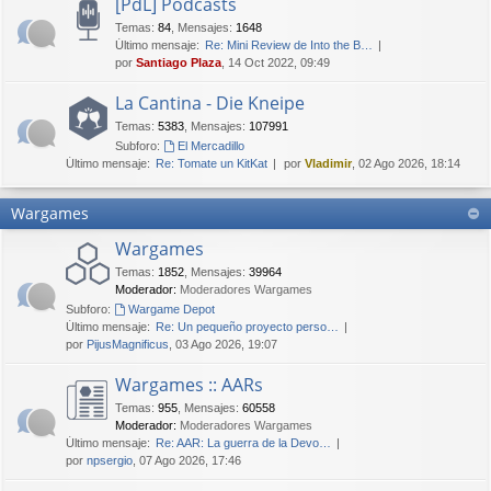
[PdL] Podcasts
Temas
:
84
,
Mensajes
:
1648
Último mensaje:
Re: Mini Review de Into the B…
por
Santiago Plaza
, 14 Oct 2022, 09:49
La Cantina - Die Kneipe
Temas
:
5383
,
Mensajes
:
107991
Subforo:
El Mercadillo
Último mensaje:
Re: Tomate un KitKat
por
Vladimir
, 02 Ago 2026, 18:14
Wargames
Wargames
Temas
:
1852
,
Mensajes
:
39964
Moderador:
Moderadores Wargames
Subforo:
Wargame Depot
Último mensaje:
Re: Un pequeño proyecto perso…
por
PijusMagnificus
, 03 Ago 2026, 19:07
Wargames :: AARs
Temas
:
955
,
Mensajes
:
60558
Moderador:
Moderadores Wargames
Último mensaje:
Re: AAR: La guerra de la Devo…
por
npsergio
, 07 Ago 2026, 17:46