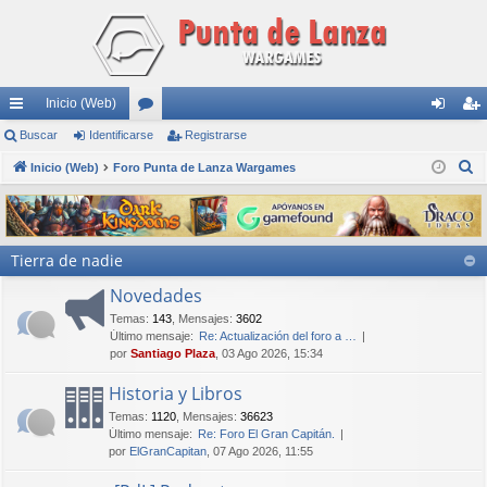
Inicio (Web)
nl
Buscar
Identificarse
or
Registrarse
de
eg
B
ac
Inicio (Web)
Foro Punta de Lanza Wargames
os
nti
ist
u
es
fic
ra
s
rá
ar
rs
c
Tierra de nadie
a
pi
se
e
r
Novedades
do
Temas
:
143
,
Mensajes
:
3602
s
Último mensaje:
Re: Actualización del foro a …
por
Santiago Plaza
, 03 Ago 2026, 15:34
Historia y Libros
Temas
:
1120
,
Mensajes
:
36623
Último mensaje:
Re: Foro El Gran Capitán.
por
ElGranCapitan
, 07 Ago 2026, 11:55