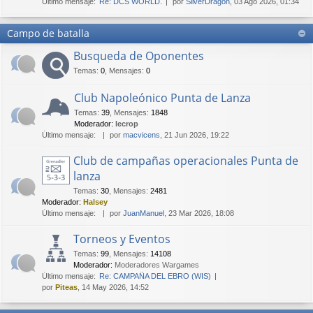
Último mensaje:
Re: DCS WORLD.
por
SilverDragon
, 03 Ago 2026, 01:34
Campo de batalla
Busqueda de Oponentes
Temas
:
0
,
Mensajes
:
0
Club Napoleónico Punta de Lanza
Temas
:
39
,
Mensajes
:
1848
Moderador:
lecrop
Último mensaje:
por
macvicens
, 21 Jun 2026, 19:22
Club de campañas operacionales Punta de
lanza
Temas
:
30
,
Mensajes
:
2481
Moderador:
Halsey
Último mensaje:
por
JuanManuel
, 23 Mar 2026, 18:08
Torneos y Eventos
Temas
:
99
,
Mensajes
:
14108
Moderador:
Moderadores Wargames
Último mensaje:
Re: CAMPAÑA DEL EBRO (WIS)
por
Piteas
, 14 May 2026, 14:52