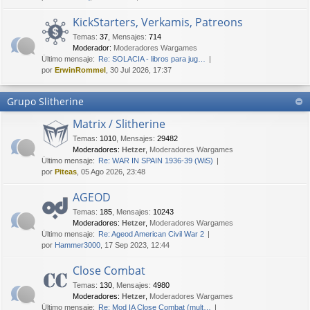
KickStarters, Verkamis, Patreons
Temas
:
37
,
Mensajes
:
714
Moderador:
Moderadores Wargames
Último mensaje:
Re: SOLACIA - libros para jug…
por
ErwinRommel
, 30 Jul 2026, 17:37
Grupo Slitherine
Matrix / Slitherine
Temas
:
1010
,
Mensajes
:
29482
Moderadores:
Hetzer
,
Moderadores Wargames
Último mensaje:
Re: WAR IN SPAIN 1936-39 (WiS)
por
Piteas
, 05 Ago 2026, 23:48
AGEOD
Temas
:
185
,
Mensajes
:
10243
Moderadores:
Hetzer
,
Moderadores Wargames
Último mensaje:
Re: Ageod American Civil War 2
por
Hammer3000
, 17 Sep 2023, 12:44
Close Combat
Temas
:
130
,
Mensajes
:
4980
Moderadores:
Hetzer
,
Moderadores Wargames
Último mensaje:
Re: Mod IA Close Combat (mult…