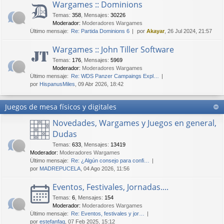
Wargames :: Dominions
Temas
:
358
,
Mensajes
:
30226
Moderador:
Moderadores Wargames
Último mensaje:
Re: Partida Dominions 6
por
Akayar
, 26 Jul 2024, 21:57
Wargames :: John Tiller Software
Temas
:
176
,
Mensajes
:
5969
Moderador:
Moderadores Wargames
Último mensaje:
Re: WDS Panzer Campaings Expl…
por
HispanusMiles
, 09 Abr 2026, 18:42
Juegos de mesa físicos y digitales
Novedades, Wargames y Juegos en general,
Dudas
Temas
:
633
,
Mensajes
:
13419
Moderador:
Moderadores Wargames
Último mensaje:
Re: ¿Algún consejo para confi…
por
MADREPUCELA
, 04 Ago 2026, 11:56
Eventos, Festivales, Jornadas....
Temas
:
6
,
Mensajes
:
154
Moderador:
Moderadores Wargames
Último mensaje:
Re: Eventos, festivales y jor…
por
estefanfaq
, 07 Feb 2025, 15:12