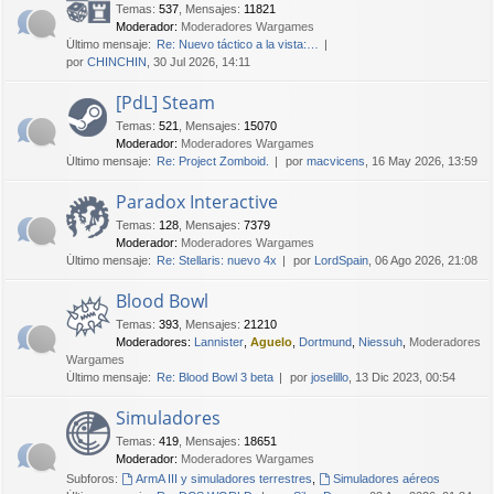
Temas
:
537
,
Mensajes
:
11821
Moderador:
Moderadores Wargames
Último mensaje:
Re: Nuevo táctico a la vista:…
por
CHINCHIN
, 30 Jul 2026, 14:11
[PdL] Steam
Temas
:
521
,
Mensajes
:
15070
Moderador:
Moderadores Wargames
Último mensaje:
Re: Project Zomboid.
por
macvicens
, 16 May 2026, 13:59
Paradox Interactive
Temas
:
128
,
Mensajes
:
7379
Moderador:
Moderadores Wargames
Último mensaje:
Re: Stellaris: nuevo 4x
por
LordSpain
, 06 Ago 2026, 21:08
Blood Bowl
Temas
:
393
,
Mensajes
:
21210
Moderadores:
Lannister
,
Aguelo
,
Dortmund
,
Niessuh
,
Moderadores
Wargames
Último mensaje:
Re: Blood Bowl 3 beta
por
joselillo
, 13 Dic 2023, 00:54
Simuladores
Temas
:
419
,
Mensajes
:
18651
Moderador:
Moderadores Wargames
Subforos:
ArmA III y simuladores terrestres
,
Simuladores aéreos