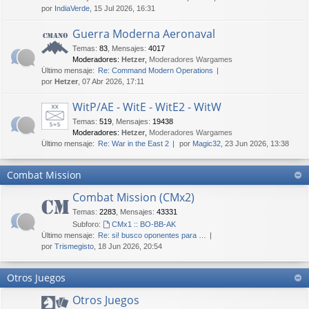
por
IndiaVerde
, 15 Jul 2026, 16:31
Guerra Moderna Aeronaval
Temas
:
83
,
Mensajes
:
4017
Moderadores:
Hetzer
,
Moderadores Wargames
Último mensaje:
Re: Command Modern Operations
por
Hetzer
, 07 Abr 2026, 17:11
WitP/AE - WitE - WitE2 - WitW
Temas
:
519
,
Mensajes
:
19438
Moderadores:
Hetzer
,
Moderadores Wargames
Último mensaje:
Re: War in the East 2
por
Magic32
, 23 Jun 2026, 13:38
Combat Mission
Combat Mission (CMx2)
Temas
:
2283
,
Mensajes
:
43331
Subforo:
CMx1 :: BO-BB-AK
Último mensaje:
Re: si! busco oponentes para …
por
Trismegisto
, 18 Jun 2026, 20:54
Otros Juegos
Otros Juegos