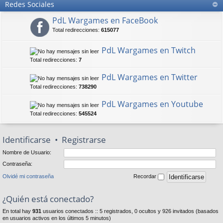
Redes Sociales
PdL Wargames en FaceBook
Total redirecciones:
615077
PdL Wargames en Twitch
Total redirecciones:
7
PdL Wargames en Twitter
Total redirecciones:
738290
PdL Wargames en Youtube
Total redirecciones:
545524
Identificarse
•
Registrarse
Nombre de Usuario:
Contraseña:
Olvidé mi contraseña
Recordar
¿Quién está conectado?
En total hay
931
usuarios conectados :: 5 registrados, 0 ocultos y 926 invitados (basados
en usuarios activos en los últimos 5 minutos)