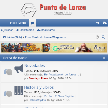
Inicio (Web)
nl
Buscar
Identificarse
or
Registrarse
de
eg
B
ac
Inicio (Web)
Foro Punta de Lanza Wargames
os
nti
ist
u
es
fic
ra
s
rá
ar
rs
c
Tierra de nadie
a
pi
se
e
r
Novedades
do
Temas
:
143
,
Mensajes
:
3602
s
Último mensaje:
Re: Actualización del foro a …
por
Santiago Plaza
, 03 Ago 2026, 15:34
Historia y Libros
Temas
:
1120
,
Mensajes
:
36623
Último mensaje:
Re: Foro El Gran Capitán.
por
ElGranCapitan
, 07 Ago 2026, 11:55