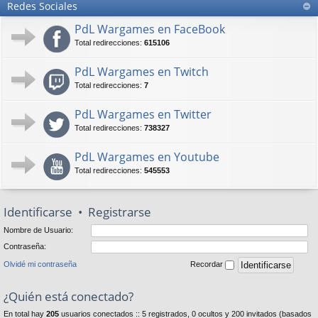
Redes Sociales
PdL Wargames en FaceBook
Total redirecciones:
615106
PdL Wargames en Twitch
Total redirecciones:
7
PdL Wargames en Twitter
Total redirecciones:
738327
PdL Wargames en Youtube
Total redirecciones:
545553
Identificarse
•
Registrarse
Nombre de Usuario:
Contraseña:
Olvidé mi contraseña
Recordar
¿Quién está conectado?
En total hay
205
usuarios conectados :: 5 registrados, 0 ocultos y 200 invitados (basados