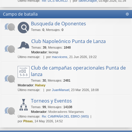
Último mensaje:
Re: DCS WORLD.
por
SilverDragon
, 03 Ago 2026, 01:34
Campo de batalla
Busqueda de Oponentes
Temas
:
0
,
Mensajes
:
0
Club Napoleónico Punta de Lanza
Temas
:
39
,
Mensajes
:
1848
Moderador:
lecrop
Último mensaje:
por
macvicens
, 21 Jun 2026, 19:22
Club de campañas operacionales Punta de
lanza
Temas
:
30
,
Mensajes
:
2481
Moderador:
Halsey
Último mensaje:
por
JuanManuel
, 23 Mar 2026, 18:08
Torneos y Eventos
Temas
:
99
,
Mensajes
:
14108
Moderador:
Moderadores Wargames
Último mensaje:
Re: CAMPAÑA DEL EBRO (WIS)
por
Piteas
, 14 May 2026, 14:52