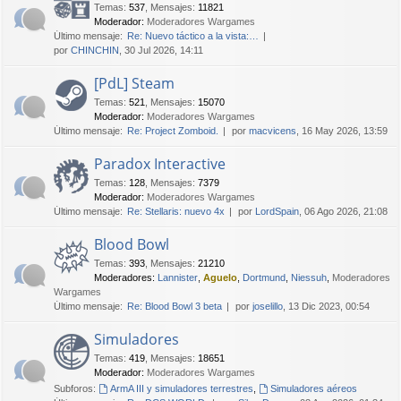
Temas
:
537
,
Mensajes
:
11821
Moderador:
Moderadores Wargames
Último mensaje:
Re: Nuevo táctico a la vista:…
por
CHINCHIN
, 30 Jul 2026, 14:11
[PdL] Steam
Temas
:
521
,
Mensajes
:
15070
Moderador:
Moderadores Wargames
Último mensaje:
Re: Project Zomboid.
por
macvicens
, 16 May 2026, 13:59
Paradox Interactive
Temas
:
128
,
Mensajes
:
7379
Moderador:
Moderadores Wargames
Último mensaje:
Re: Stellaris: nuevo 4x
por
LordSpain
, 06 Ago 2026, 21:08
Blood Bowl
Temas
:
393
,
Mensajes
:
21210
Moderadores:
Lannister
,
Aguelo
,
Dortmund
,
Niessuh
,
Moderadores
Wargames
Último mensaje:
Re: Blood Bowl 3 beta
por
joselillo
, 13 Dic 2023, 00:54
Simuladores
Temas
:
419
,
Mensajes
:
18651
Moderador:
Moderadores Wargames
Subforos:
ArmA III y simuladores terrestres
,
Simuladores aéreos