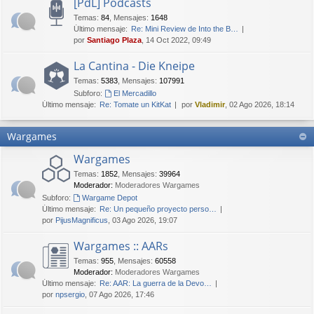
[PdL] Podcasts
Temas
:
84
,
Mensajes
:
1648
Último mensaje:
Re: Mini Review de Into the B…
por
Santiago Plaza
, 14 Oct 2022, 09:49
La Cantina - Die Kneipe
Temas
:
5383
,
Mensajes
:
107991
Subforo:
El Mercadillo
Último mensaje:
Re: Tomate un KitKat
por
Vladimir
, 02 Ago 2026, 18:14
Wargames
Wargames
Temas
:
1852
,
Mensajes
:
39964
Moderador:
Moderadores Wargames
Subforo:
Wargame Depot
Último mensaje:
Re: Un pequeño proyecto perso…
por
PijusMagnificus
, 03 Ago 2026, 19:07
Wargames :: AARs
Temas
:
955
,
Mensajes
:
60558
Moderador:
Moderadores Wargames
Último mensaje:
Re: AAR: La guerra de la Devo…
por
npsergio
, 07 Ago 2026, 17:46