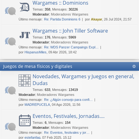
Wargames :: Dominions
Temas
:
358
,
Mensajes
:
30226
Moderador:
Moderadores Wargames
Último mensaje:
Re: Partida Dominions 6
por
Akayar
, 26 Jul 2024, 21:57
Wargames :: John Tiller Software
Temas
:
176
,
Mensajes
:
5969
Moderador:
Moderadores Wargames
Último mensaje:
Re: WDS Panzer Campaings Expl…
por
HispanusMiles
, 09 Abr 2026, 18:42
Juegos de mesa físicos y digitales
Novedades, Wargames y Juegos en general,
Dudas
Temas
:
633
,
Mensajes
:
13419
Moderador:
Moderadores Wargames
Último mensaje:
Re: ¿Algún consejo para confi…
por
MADREPUCELA
, 04 Ago 2026, 11:56
Eventos, Festivales, Jornadas....
Temas
:
6
,
Mensajes
:
154
Moderador:
Moderadores Wargames
Último mensaje:
Re: Eventos, festivales y jor…
por
estefanfaq
, 07 Feb 2025, 15:12