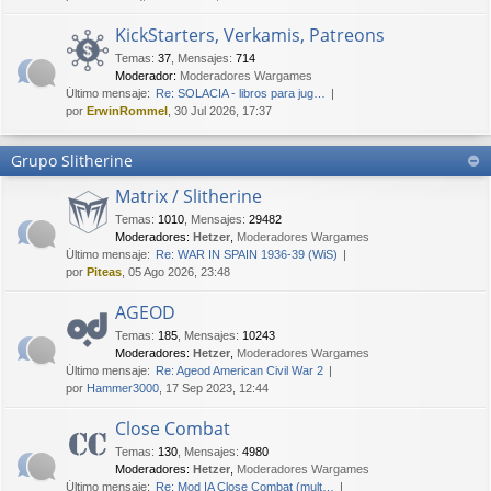
KickStarters, Verkamis, Patreons
Temas
:
37
,
Mensajes
:
714
Moderador:
Moderadores Wargames
Último mensaje:
Re: SOLACIA - libros para jug…
por
ErwinRommel
, 30 Jul 2026, 17:37
Grupo Slitherine
Matrix / Slitherine
Temas
:
1010
,
Mensajes
:
29482
Moderadores:
Hetzer
,
Moderadores Wargames
Último mensaje:
Re: WAR IN SPAIN 1936-39 (WiS)
por
Piteas
, 05 Ago 2026, 23:48
AGEOD
Temas
:
185
,
Mensajes
:
10243
Moderadores:
Hetzer
,
Moderadores Wargames
Último mensaje:
Re: Ageod American Civil War 2
por
Hammer3000
, 17 Sep 2023, 12:44
Close Combat
Temas
:
130
,
Mensajes
:
4980
Moderadores:
Hetzer
,
Moderadores Wargames
Último mensaje:
Re: Mod IA Close Combat (mult…