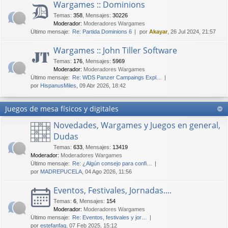
Wargames :: Dominions
Temas
:
358
,
Mensajes
:
30226
Moderador:
Moderadores Wargames
Último mensaje:
Re: Partida Dominions 6
por
Akayar
, 26 Jul 2024, 21:57
Wargames :: John Tiller Software
Temas
:
176
,
Mensajes
:
5969
Moderador:
Moderadores Wargames
Último mensaje:
Re: WDS Panzer Campaings Expl…
por
HispanusMiles
, 09 Abr 2026, 18:42
Juegos de mesa físicos y digitales
Novedades, Wargames y Juegos en general,
Dudas
Temas
:
633
,
Mensajes
:
13419
Moderador:
Moderadores Wargames
Último mensaje:
Re: ¿Algún consejo para confi…
por
MADREPUCELA
, 04 Ago 2026, 11:56
Eventos, Festivales, Jornadas....
Temas
:
6
,
Mensajes
:
154
Moderador:
Moderadores Wargames
Último mensaje:
Re: Eventos, festivales y jor…
por
estefanfaq
, 07 Feb 2025, 15:12