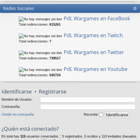
Redes Sociales
PdL Wargames en FaceBook
Total redirecciones:
615261
PdL Wargames en Twitch
Total redirecciones:
7
PdL Wargames en Twitter
Total redirecciones:
738517
PdL Wargames en Youtube
Total redirecciones:
545724
Identificarse
•
Registrarse
Nombre de Usuario:
Contraseña:
Olvidé mi contraseña
Recordar
¿Quién está conectado?
En total hay
115
usuarios conectados :: 5 registrados, 0 ocultos y 110 invitados (basados