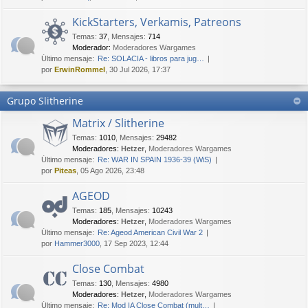
KickStarters, Verkamis, Patreons
Temas
:
37
,
Mensajes
:
714
Moderador:
Moderadores Wargames
Último mensaje:
Re: SOLACIA - libros para jug…
por
ErwinRommel
, 30 Jul 2026, 17:37
Grupo Slitherine
Matrix / Slitherine
Temas
:
1010
,
Mensajes
:
29482
Moderadores:
Hetzer
,
Moderadores Wargames
Último mensaje:
Re: WAR IN SPAIN 1936-39 (WiS)
por
Piteas
, 05 Ago 2026, 23:48
AGEOD
Temas
:
185
,
Mensajes
:
10243
Moderadores:
Hetzer
,
Moderadores Wargames
Último mensaje:
Re: Ageod American Civil War 2
por
Hammer3000
, 17 Sep 2023, 12:44
Close Combat
Temas
:
130
,
Mensajes
:
4980
Moderadores:
Hetzer
,
Moderadores Wargames
Último mensaje:
Re: Mod IA Close Combat (mult…