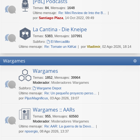
[PdL] Podcasts
Temas
:
84
,
Mensajes
:
1648
Último mensaje:
Re: Mini Review de Into the B…
por
Santiago Plaza
, 14 Oct 2022, 09:49
La Cantina - Die Kneipe
Temas
:
5383
,
Mensajes
:
107991
Subforo:
El Mercadillo
Último mensaje:
Re: Tomate un KitKat
por
Vladimir
, 02 Ago 2026, 18:14
Wargames
Wargames
Temas
:
1852
,
Mensajes
:
39964
Moderador:
Moderadores Wargames
Subforo:
Wargame Depot
Último mensaje:
Re: Un pequeño proyecto perso…
por
PijusMagnificus
, 03 Ago 2026, 19:07
Wargames :: AARs
Temas
:
955
,
Mensajes
:
60560
Moderador:
Moderadores Wargames
Último mensaje:
Re: AAR: La guerra de la Devo…
por
npsergio
, 08 Ago 2026, 13:37