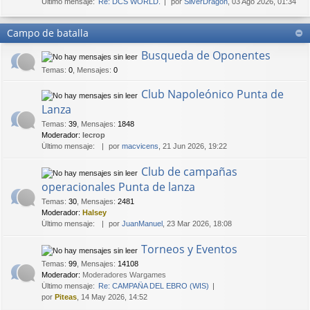
Último mensaje:
Re: DCS WORLD.
por
SilverDragon
, 03 Ago 2026, 01:34
Campo de batalla
Busqueda de Oponentes
Temas
:
0
,
Mensajes
:
0
Club Napoleónico Punta de
Lanza
Temas
:
39
,
Mensajes
:
1848
Moderador:
lecrop
Último mensaje:
por
macvicens
, 21 Jun 2026, 19:22
Club de campañas
operacionales Punta de lanza
Temas
:
30
,
Mensajes
:
2481
Moderador:
Halsey
Último mensaje:
por
JuanManuel
, 23 Mar 2026, 18:08
Torneos y Eventos
Temas
:
99
,
Mensajes
:
14108
Moderador:
Moderadores Wargames
Último mensaje:
Re: CAMPAÑA DEL EBRO (WIS)
por
Piteas
, 14 May 2026, 14:52