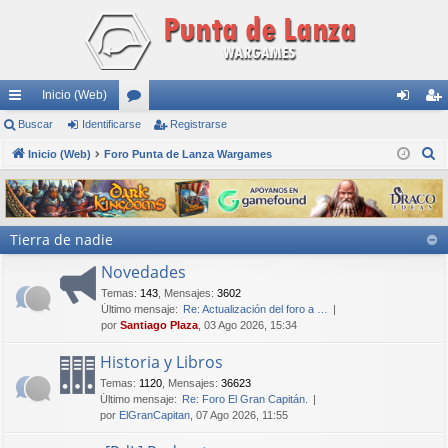
Inicio (Web)
nl
Buscar
Identificarse
or
Registrarse
de
eg
B
ac
Inicio (Web)
Foro Punta de Lanza Wargames
os
nti
ist
u
es
fic
ra
s
rá
ar
rs
c
Tierra de nadie
a
pi
se
e
r
Novedades
do
Temas
:
143
,
Mensajes
:
3602
s
Último mensaje:
Re: Actualización del foro a …
por
Santiago Plaza
, 03 Ago 2026, 15:34
Historia y Libros
Temas
:
1120
,
Mensajes
:
36623
Último mensaje:
Re: Foro El Gran Capitán.
por
ElGranCapitan
, 07 Ago 2026, 11:55