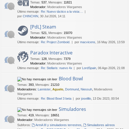
Temas
:
537
,
Mensajes
:
11821
Moderador:
Moderadores Wargames
Último mensaje:
Re: Nuevo táctico a la vista:…
por
CHINCHIN
, 30 Jul 2026, 14:11
[PdL] Steam
Temas
:
521
,
Mensajes
:
15070
Moderador:
Moderadores Wargames
Último mensaje:
Re: Project Zomboid.
por
macvicens
, 16 May 2026, 13:59
Paradox Interactive
Temas
:
128
,
Mensajes
:
7379
Moderador:
Moderadores Wargames
Último mensaje:
Re: Stellaris: nuevo 4x
por
LordSpain
, 06 Ago 2026, 21:08
Blood Bowl
Temas
:
393
,
Mensajes
:
21210
Moderadores:
Lannister
,
Aguelo
,
Dortmund
,
Niessuh
,
Moderadores
Wargames
Último mensaje:
Re: Blood Bowl 3 beta
por
joselillo
, 13 Dic 2023, 00:54
Simuladores
Temas
:
419
,
Mensajes
:
18651
Moderador:
Moderadores Wargames
Subforos:
ArmA III y simuladores terrestres
,
Simuladores aéreos