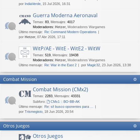
por
IndiaVerde
, 15 Jul 2026, 16:31
Guerra Moderna Aeronaval
Temas
:
83
,
Mensajes
:
4017
Moderadores:
Hetzer
,
Moderadores Wargames
Último mensaje:
Re: Command Modern Operations
por
Hetzer
, 07 Abr 2026, 17:11
WitP/AE - WitE - WitE2 - WitW
Temas
:
519
,
Mensajes
:
19438
Moderadores:
Hetzer
,
Moderadores Wargames
Último mensaje:
Re: War in the East 2
por
Magic32
, 23 Jun 2026, 13:38
Combat Mission
Combat Mission (CMx2)
Temas
:
2283
,
Mensajes
:
43331
Subforo:
CMx1 :: BO-BB-AK
Último mensaje:
Re: si! busco oponentes para …
por
Trismegisto
, 18 Jun 2026, 20:54
Otros Juegos
Otros Juegos